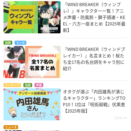
『WIND BREAKER（ウィンブ
レ）』キャラクター一覧！アニ
メ声優・防風鈴・獅子頭連・KE
EL・六方一座まとめ【2025年最
新】
話題
マンガ
『WIND BREAKER（ウィンドブ
レイカー）』名言まとめ！桜た
ち全17名の名台詞をキャラ別に
紹介
ランキング
話題
声優
オタクが選ぶ「内田雄馬が演じ
るキャラクター」ランキングTO
P10！1位は『呪術廻戦』伏黒恵
【2025年版】
1コメント
ニュース