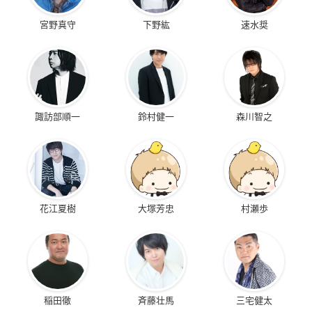
宮野真守
下野紘
速水奨
諏訪部順一
鈴村健一
森川智之
花江夏樹
大塚芳忠
村瀬歩
稲田徹
斉藤壮馬
三宅健太