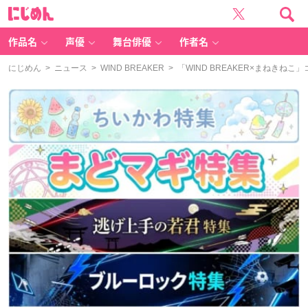
に
じ
め
ん
作品名
声優
舞台俳優
作者名
にじめん
>
ニュース
>
WIND BREAKER
> 「WIND BREAKER×まねき