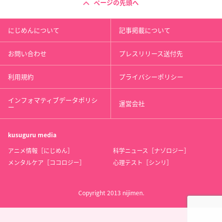
ページの先頭へ
にじめんについて
記事掲載について
お問い合わせ
プレスリリース送付先
利用規約
プライバシーポリシー
インフォマティブデータポリシ
運営会社
ー
kusuguru
media
アニメ情報［にじめん］
科学ニュース［ナゾロジー］
メンタルケア［ココロジー］
心理テスト［シンリ］
Copyright 2013 nijimen.