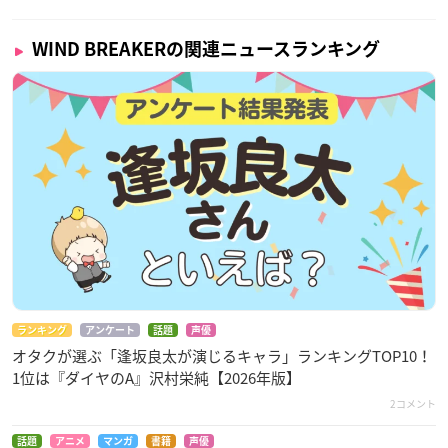
WIND BREAKERの関連ニュースランキング
ランキング
アンケート
話題
声優
オタクが選ぶ「逢坂良太が演じるキャラ」ランキングTOP10！
1位は『ダイヤのA』沢村栄純【2026年版】
2コメント
話題
アニメ
マンガ
書籍
声優