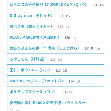
144
新テニスの王子様 U-17 WORLD CUP（Q・P）
1%
134
D.Gray-man（デビット）
1%
134
おはスタ（麗人サイガー）
1%
130
PEACE MAKER鐵（沖田総司）
1%
121
票
ぬらりひょんの孫 千年魔京（しょうけら）
1%
117
もやしもん（結城蛍）
1%
115
王ドロボウJING（ジン）
1%
114
MÄR-メルヘヴン-（ファントム）
1%
111
ポケモンマスターズ（ヨウ）
1%
夢王国と眠れる100人の王子様 :（ウェルガー）
110
1%