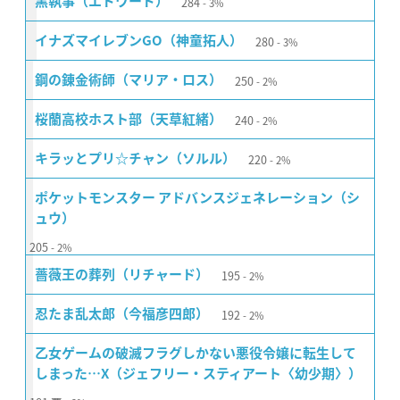
284
黒執事（エドワード）
3%
280
イナズマイレブンGO（神童拓人）
3%
250
鋼の錬金術師（マリア・ロス）
2%
240
桜蘭高校ホスト部（天草紅緒）
2%
220
キラッとプリ☆チャン（ソルル）
2%
ポケットモンスター アドバンスジェネレーション（シ
ュウ）
205
2%
195
薔薇王の葬列（リチャード）
2%
192
忍たま乱太郎（今福彦四郎）
2%
乙女ゲームの破滅フラグしかない悪役令嬢に転生して
しまった…X（ジェフリー・スティアート〈幼少期〉）