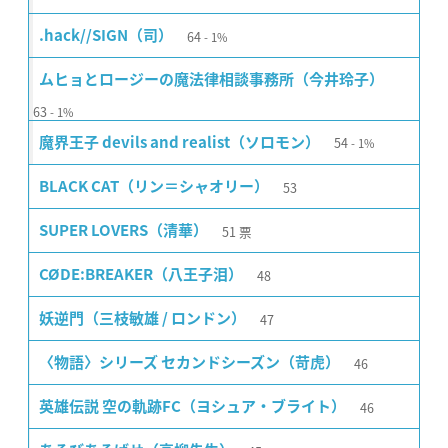
64
.hack//SIGN（司）
1%
ムヒョとロージーの魔法律相談事務所（今井玲子）
63
1%
54
魔界王子 devils and realist（ソロモン）
1%
53
BLACK CAT（リン＝シャオリー）
51
票
SUPER LOVERS（清華）
48
CØDE:BREAKER（八王子泪）
47
妖逆門（三枝敏雄 / ロンドン）
46
〈物語〉シリーズ セカンドシーズン（苛虎）
46
英雄伝説 空の軌跡FC（ヨシュア・ブライト）