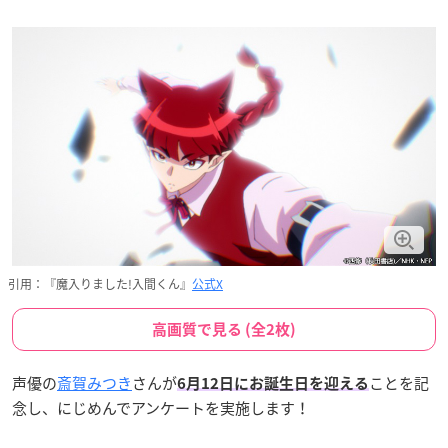
引用：『魔入りました!入間くん』
公式X
高画質で見る (全2枚)
声優の
斎賀みつき
さんが
ことを記
6月12日
にお誕生日を迎える
念し、にじめんでアンケートを実施します！