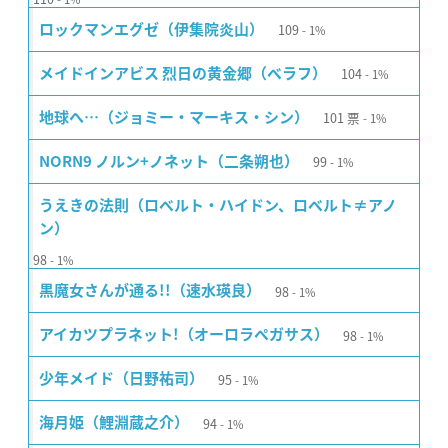
109
ロックマンエグゼ（伊集院炎山）
1%
104
メイドインアビス 烈日の黄金郷（ベラフ）
1%
101
票
地球へ…（ジョミー・マーキス・シン）
1%
99
NORN9 ノルン+ノネット（二条朔也）
1%
うえきの法則（ロベルト・ハイドン、ロベルト≠アノ
ン）
98
1%
98
黒魔女さんが通る!!（速水瑛良）
1%
98
アイカツプラネット!（オーロラペガサス）
1%
95
少年メイド（日野祐司）
1%
94
海月姫（鯉淵蔵之介）
1%