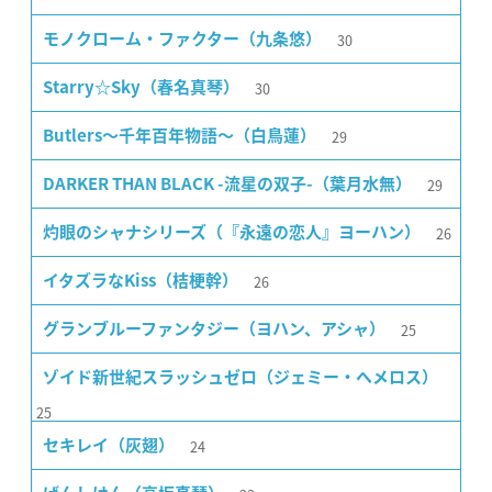
30
モノクローム・ファクター（九条悠）
30
Starry☆Sky（春名真琴）
29
Butlers〜千年百年物語〜（白鳥蓮）
29
DARKER THAN BLACK -流星の双子-（葉月水無）
26
灼眼のシャナシリーズ（『永遠の恋人』ヨーハン）
26
イタズラなKiss（桔梗幹）
25
グランブルーファンタジー（ヨハン、アシャ）
ゾイド新世紀スラッシュゼロ（ジェミー・ヘメロス）
25
24
セキレイ（灰翅）