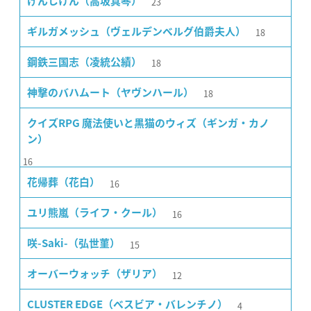
23
げんしけん（高坂真琴）
18
ギルガメッシュ（ヴェルデンベルグ伯爵夫人）
18
鋼鉄三国志（凌統公績）
18
神撃のバハムート（ヤヴンハール）
クイズRPG 魔法使いと黒猫のウィズ（ギンガ・カノ
ン）
16
16
花帰葬（花白）
16
ユリ熊嵐（ライフ・クール）
15
咲-Saki-（弘世菫）
12
オーバーウォッチ（ザリア）
4
CLUSTER EDGE（ベスビア・バレンチノ）