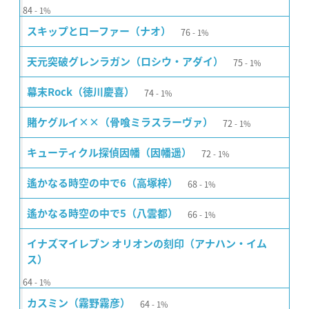
84
1%
76
スキップとローファー（ナオ）
1%
75
天元突破グレンラガン（ロシウ・アダイ）
1%
74
幕末Rock（徳川慶喜）
1%
72
賭ケグルイ××（骨喰ミラスラーヴァ）
1%
72
キューティクル探偵因幡（因幡遥）
1%
68
遙かなる時空の中で6（高塚梓）
1%
66
遙かなる時空の中で5（八雲都）
1%
イナズマイレブン オリオンの刻印（アナハン・イム
ス）
64
1%
64
カスミン（霧野霧彦）
1%