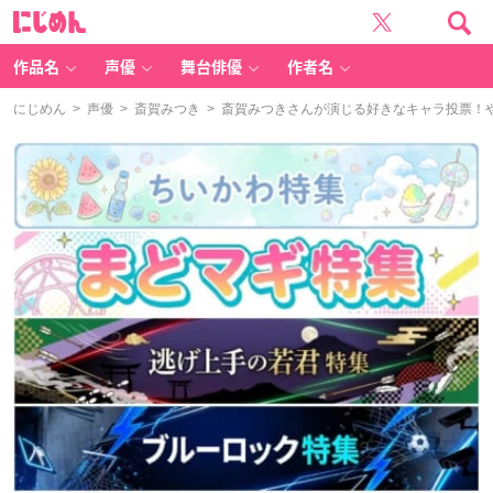
に
じ
め
ん
作品名
声優
舞台俳優
作者名
にじめん
>
声優
>
斎賀みつき
> 斎賀みつきさんが演じる好きなキャラ投票！