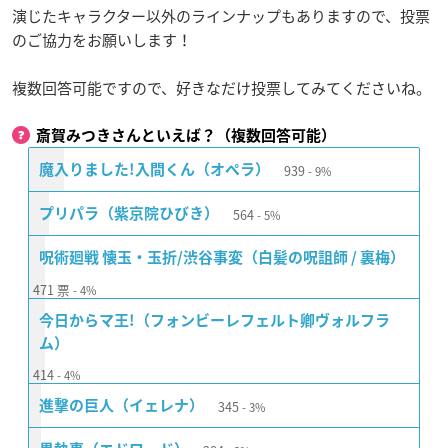
演じたキャラクター以外のラインナップもありますので、投票
のご協力をお願いします！
複数回答可能ですので、好きなだけ投票してみてくださいね。
斎賀みつきさんといえば？（複数回答可能）
939
魔入りました!入間くん（オペラ）
9%
564
プリパラ（紫京院ひびき）
5%
呪術廻戦 懐玉・玉折/渋谷事変（白髪の呪詛師 / 裏梅）
471
票
4%
今日からマ王!（フォンビーレフェルト卿ヴォルフラ
ム）
414
4%
345
進撃の巨人（イェレナ）
3%