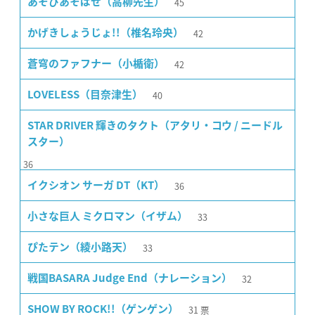
45
あそびあそばせ（高柳先生）
42
かげきしょうじょ!!（椎名玲央）
42
蒼穹のファフナー（小楯衛）
40
LOVELESS（目奈津生）
STAR DRIVER 輝きのタクト（アタリ・コウ / ニードル
スター）
36
36
イクシオン サーガ DT（KT）
33
小さな巨人 ミクロマン（イザム）
33
ぴたテン（綾小路天）
32
戦国BASARA Judge End（ナレーション）
31
票
SHOW BY ROCK!!（ゲンゲン）