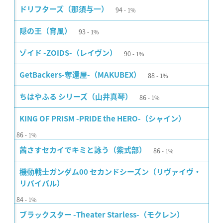
94
ドリフターズ（那須与一）
1%
93
隠の王（宵風）
1%
90
ゾイド -ZOIDS-（レイヴン）
1%
88
GetBackers-奪還屋-（MAKUBEX）
1%
86
ちはやふる シリーズ（山井真琴）
1%
KING OF PRISM -PRIDE the HERO-（シャイン）
86
1%
86
茜さすセカイでキミと詠う（紫式部）
1%
機動戦士ガンダム00 セカンドシーズン（リヴァイヴ・
リバイバル）
84
1%
ブラックスター -Theater Starless-（モクレン）