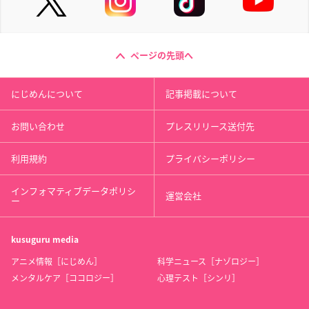
ページの先頭へ
にじめんについて
記事掲載について
お問い合わせ
プレスリリース送付先
利用規約
プライバシーポリシー
インフォマティブデータポリシ
運営会社
ー
kusuguru
media
アニメ情報［にじめん］
科学ニュース［ナゾロジー］
メンタルケア［ココロジー］
心理テスト［シンリ］