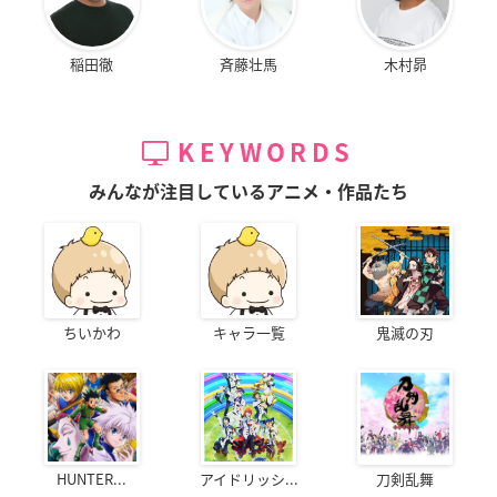
稲田徹
斉藤壮馬
木村昴
KEYWORDS
みんなが注目しているアニメ・作品たち
ちいかわ
キャラ一覧
鬼滅の刃
HUNTER...
アイドリッシ...
刀剣乱舞