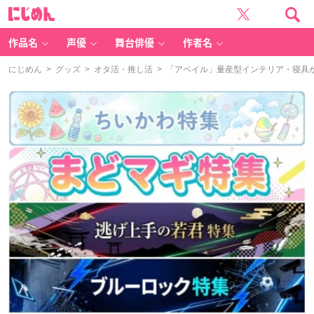
に
じ
め
ん
作品名
声優
舞台俳優
作者名
にじめん
>
グッズ
>
オタ活・推し活
> 「アベイル」量産型インテリア・寝具