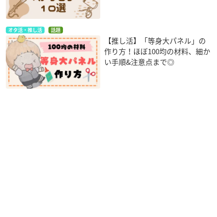
オタ活・推し活
話題
【推し活】「等身大パネル」の
作り方！ほぼ100均の材料、細か
い手順&注意点まで◎