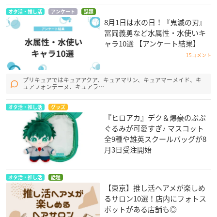
オタ活・推し活
アンケート
話題
8月1日は水の日！『鬼滅の刃』
冨岡義勇など水属性・水使いキ
ャラ10選 【アンケート結果】
15コメント
プリキュアではキュアアクア、キュアマリン、キュアマーメイド、キ
ュアフォンテーヌ、キュアラ…
オタ活・推し活
グッズ
『ヒロアカ』デク＆爆豪のぷぷ
ぐるみが可愛すぎ♪ マスコット
全9種や雄英スクールバッグが8
月3日受注開始
オタ活・推し活
話題
【東京】推し活ヘアメが楽しめ
るサロン10選！店内にフォトス
ポットがある店舗も◎