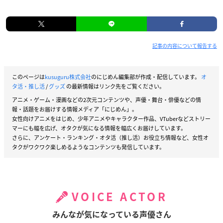
記事の内容について報告する
このページは
kusuguru株式会社
のにじめん編集部が作成・配信しています。
オ
タ活・推し活
/
グッズ
の最新情報はリンク先をご覧ください。
アニメ・ゲーム・漫画などの2次元コンテンツや、声優・舞台・俳優などの情
報・話題をお届けする情報メディア「にじめん」。
女性向けアニメをはじめ、少年アニメやキャラクター作品、VTuberなどストリー
マーにも幅を広げ、オタクが気になる情報を幅広くお届けしています。
さらに、アンケート・ランキング・オタ活（推し活）お役立ち情報など、女性オ
タクがワクワク楽しめるようなコンテンツも発信しています。
VOICE ACTOR
みんなが気になっている声優さん