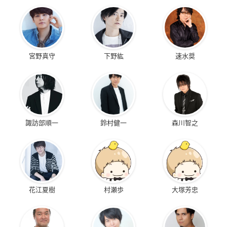
宮野真守
下野紘
速水奨
諏訪部順一
鈴村健一
森川智之
花江夏樹
村瀬歩
大塚芳忠