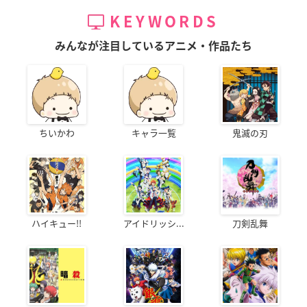
KEYWORDS
みんなが注目しているアニメ・作品たち
ちいかわ
キャラ一覧
鬼滅の刃
ハイキュー!!
アイドリッシ...
刀剣乱舞