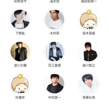
宮野真守
速水奨
諏訪部順一
下野紘
木村昴
坂本真綾
浪川大輔
花江夏樹
森川智之
村瀬歩
中村悠一
斉藤壮馬