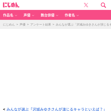
沢
に
城
じ
み
め
ゆ
ん
き
さ
作品名
声優
舞台俳優
作者名
ん
誕
生
日
にじめん
>
声優
>
アンケート結果
>
みんなが選ぶ「沢城みゆきさんが演じるキャ
-
ア
ニ
メ
情
報
サ
イ
ト
に
じ
め
ん
みんなが選ぶ「沢城みゆきさんが演じるキャラといえば？」
<