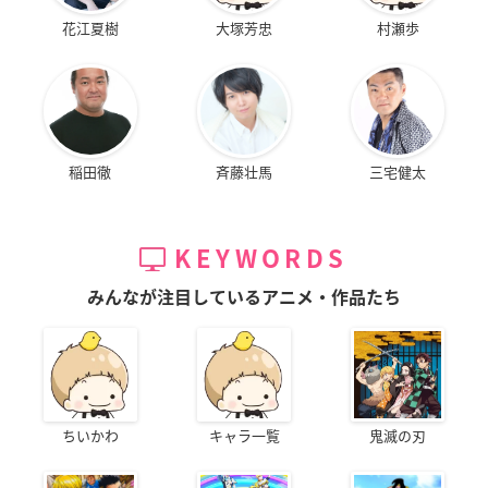
花江夏樹
大塚芳忠
村瀬歩
稲田徹
斉藤壮馬
三宅健太
KEYWORDS
みんなが注目しているアニメ・作品たち
ちいかわ
キャラ一覧
鬼滅の刃