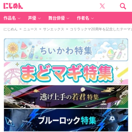
に
じ
め
ん
作品名
声優
舞台俳優
作者名
にじめん
>
ニュース
>
サンエックス
> コリラックマ20周年を記念したテー