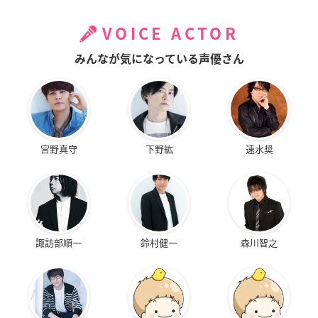
VOICE ACTOR
みんなが気になっている声優さん
宮野真守
下野紘
速水奨
諏訪部順一
鈴村健一
森川智之