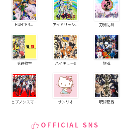
HUNTER...
アイドリッシ...
刀剣乱舞
暗殺教室
ハイキュー!!
銀魂
ヒプノシスマ...
サンリオ
呪術廻戦
OFFICIAL SNS