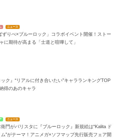
ム
ニュース
 ぱずりべ×ブルーロック」コラボイベント開催！ストー
チャに期待が高まる「士道と喧嘩して」
ック』“リアルに付き合いたい”キャラランキングTOP
は納得のあのキャラ
ア
ニュース
衛門がバリスタに『ブルーロック』新規絵は“Kalita ド
イム”がテーマ！アニメガ×ソフマップ先行販売フェア開