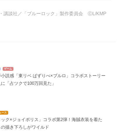
・講談社／「ブルーロック」製作委員会 ⓒL/KMP
ゲーム
夢小説感「東リベ ぱずりべ×ブルロ」コラボストーリー
に「占ツクで100万回見た」
ュース
ロック×ジョイポリス」コラボ第2弾！海賊衣装を着た
らの描き下ろしがワイルド