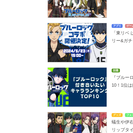
アプリ
ゲー
「東リベ
リー&ガ
話題
『ブルーロ
10！1位
グッズ
フェ
蟻生や伊右
リップタ