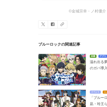
©金城宗幸・ノ村優介
ブルーロックの関連記事
話題
アプリ
溢れ出る
のガバ導入
イベント
ニ
「ブルー
凪・玲王