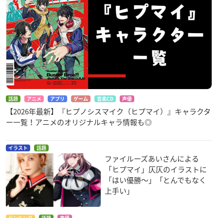
話題
アニメ
アプリ
ゲーム
音楽CD
声優
【2026年最新】『ヒプノシスマイク（ヒプマイ）』キャラクタ
ー一覧！アニメのオリジナルキャラ情報も◎
イラスト
話題
ファイルーズあいさんによる
「ヒプマイ」仄仄のイラストに
「はい優勝〜」「とんでもなく
上手い」
ランキング
話題
声優