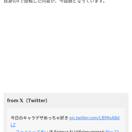
自身のXで投稿した内容が、今話題となっています。
今日のキャラデザめっちゃ好き
pic.twitter.com/LB9NsABd
LZ
—
ファイルーズあい
🦋 Fairouz Ai (@fairouzzzzzz)
May 22,