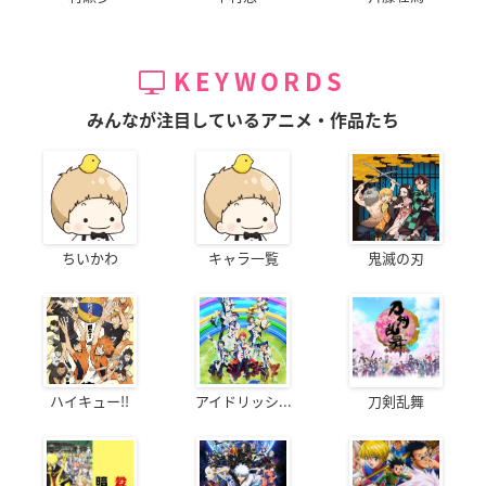
KEYWORDS
みんなが注目しているアニメ・作品たち
ちいかわ
キャラ一覧
鬼滅の刃
ハイキュー!!
アイドリッシ...
刀剣乱舞