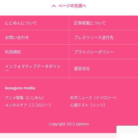
ページの先頭へ
にじめんについて
記事掲載について
お問い合わせ
プレスリリース送付先
利用規約
プライバシーポリシー
インフォマティブデータポリシ
運営会社
ー
kusuguru
media
アニメ情報［にじめん］
科学ニュース［ナゾロジー］
メンタルケア［ココロジー］
心理テスト［シンリ］
Copyright 2013 nijimen.