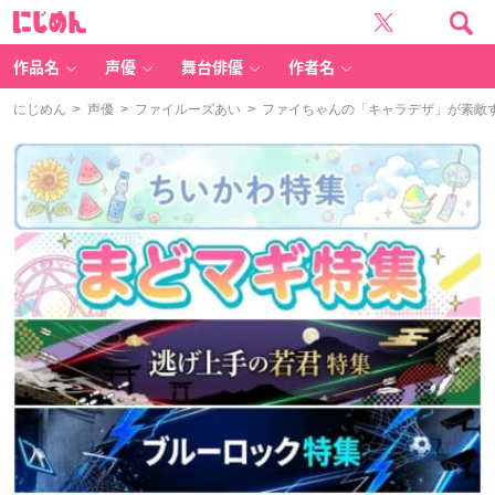
に
じ
め
ん
作品名
声優
舞台俳優
作者名
にじめん
>
声優
>
ファイルーズあい
> ファイちゃんの「キャラデザ」が素敵