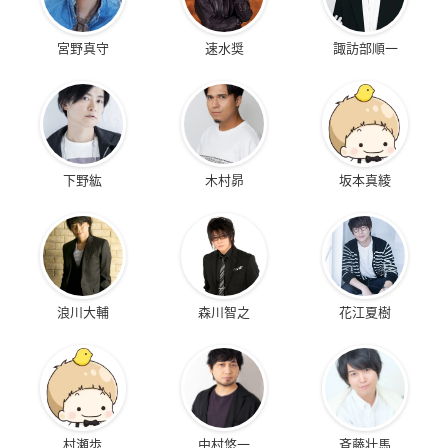
宮野真守
速水奨
諏訪部順一
下野紘
木村昴
坂本真綾
浪川大輔
森川智之
花江夏樹
村瀬歩
中村悠一
斉藤壮馬