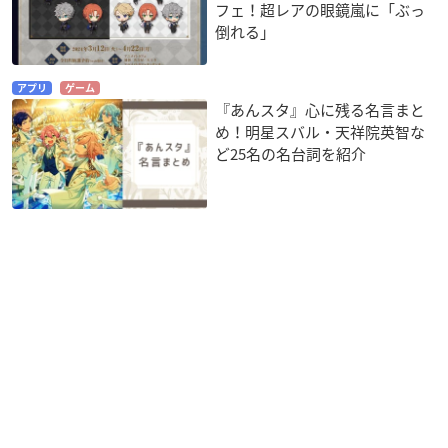
フェ！超レアの眼鏡嵐に「ぶっ
倒れる」
アプリ
ゲーム
『あんスタ』心に残る名言まと
め！明星スバル・天祥院英智な
ど25名の名台詞を紹介