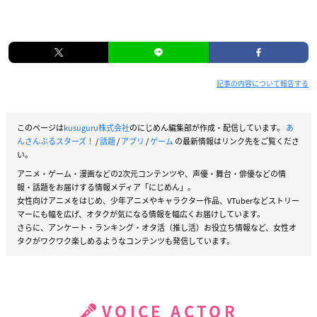
記事の内容について報告する
このページは
kusuguru株式会社
のにじめん編集部が作成・配信しています。
あ
んさんぶるスターズ！
/
話題
/
アプリ
/
ゲーム
の最新情報はリンク先をご覧くださ
い。
アニメ・ゲーム・漫画などの2次元コンテンツや、声優・舞台・俳優などの情
報・話題をお届けする情報メディア「にじめん」。
女性向けアニメをはじめ、少年アニメやキャラクター作品、VTuberなどストリー
マーにも幅を広げ、オタクが気になる情報を幅広くお届けしています。
さらに、アンケート・ランキング・オタ活（推し活）お役立ち情報など、女性オ
タクがワクワク楽しめるようなコンテンツも発信しています。
VOICE ACTOR