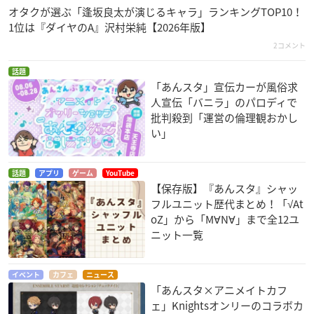
オタクが選ぶ「逢坂良太が演じるキャラ」ランキングTOP10！
1位は『ダイヤのA』沢村栄純【2026年版】
2コメント
話題
「あんスタ」宣伝カーが風俗求
人宣伝「バニラ」のパロディで
批判殺到「運営の倫理観おかし
い」
話題
アプリ
ゲーム
YouTube
【保存版】『あんスタ』シャッ
フルユニット歴代まとめ！「√At
oZ」から「M∀N∀」まで全12ユ
ニット一覧
イベント
カフェ
ニュース
「あんスタ×アニメイトカフ
ェ」Knightsオンリーのコラボカ