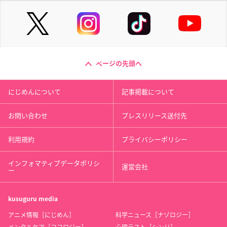
ページの先頭へ
にじめんについて
記事掲載について
お問い合わせ
プレスリリース送付先
利用規約
プライバシーポリシー
インフォマティブデータポリシ
運営会社
ー
kusuguru
media
アニメ情報［にじめん］
科学ニュース［ナゾロジー］
メンタルケア［ココロジー］
心理テスト［シンリ］