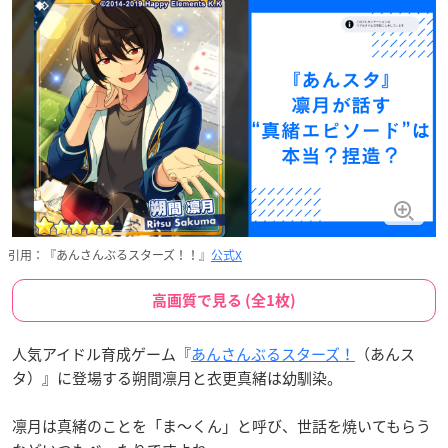
引用：『あんさんぶるスターズ！！』
公式X
高画質で見る (全1枚)
人気アイドル育成ゲーム『
あんさんぶるスターズ！
（あんス
タ）』に登場する朔間凛月と衣更真緒は幼馴染。
凛月は真緒のことを「ま～くん」と呼び、世話を焼いてもらう