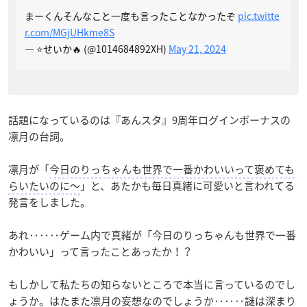
まーくんそんなこと一度も言ったことなかったぞ
pic.twitte
r.com/MGjUHkme8S
— ⭐️せいか🔥 (@1014684892XH)
May 21, 2024
話題になっているのは『あんスタ』9周年ログインボーナスの
凛月の台詞。
凛月が「
今日のりっちゃんも世界で一番かわいいって褒めても
らいたいのに～
」と、あたかも毎日真緒に可愛いと言われてる
発言をしました。
あれ‥‥‥ゲーム内で真緒が「今日のりっちゃんも世界で一番
かわいい」って言ったことあったか！？
もしかして私たちの知らないところで本当に言っているのでし
ょうか。はたまた凛月の妄想なのでしょうか‥‥‥謎は深まり