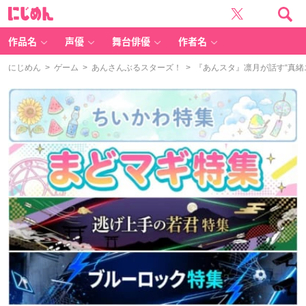
に
じ
め
ん
作品名
声優
舞台俳優
作者名
にじめん
>
ゲーム
>
あんさんぶるスターズ！
> 『あんスタ』凛月が話す“真