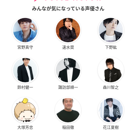
みんなが気になっている声優さん
宮野真守
速水奨
下野紘
鈴村健一
諏訪部順一
森川智之
大塚芳忠
稲田徹
花江夏樹