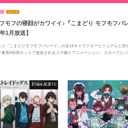
メ
ニュース
フモフの寝顔がカワイイ♪『こまどり モフモフパレ
7年1月放送】
ニメ『こまどりモフモフパレード』の全16キャラクタービジュアルと担当
レ東系列6局ネットで放送されるコマ撮りアニメーション。スカーフと