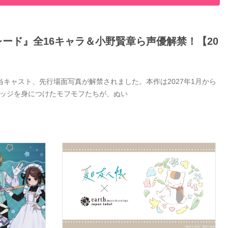
ード』全16キャラ＆小野賢章ら声優解禁！【20
キャスト、先行場面写真が解禁されました。本作は2027年1月から
バッジを身につけたモフモフたちが、ぬい