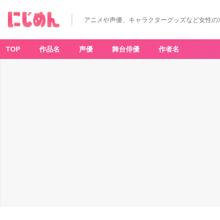
「『ぴ
ち
ぴ
アニメや声優、キャラクターグッズなど女性の
ち
ピ
ッ
チ』
P
TOP
作品名
声優
舞台俳優
作者名
O
P
U
P
S
H
O
P
in
マ
ル
イ」
ト
レ
ー
デ
ィ
ン
グ
ア
ク
リ
ル
ス
タ
ン
ド
（全
1
0
種）
1
B
O
X