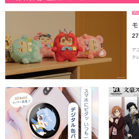
アニ
モ
2
ア
テ