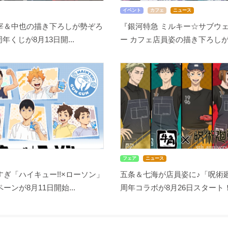
イベント
カフェ
ニュース
宰＆中也の描き下ろしが勢ぞろ
『銀河特急 ミルキー☆サブウェ
周年くじが8月13日開...
ー カフェ店員姿の描き下ろしが尊
フェア
ニュース
ぎ「ハイキュー!!×ローソン」
五条＆七海が店員姿に♪「呪術廻
ーンが8月11日開始...
周年コラボが8月26日スタート！缶