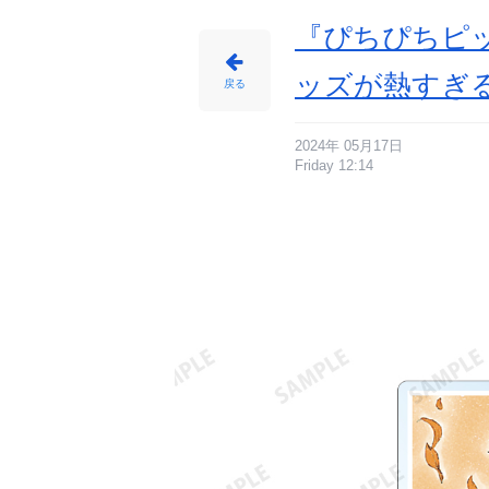
購
入
特
『ぴちぴちピ
典
-
ア
ニ
ッズが熱すぎ
メ
戻る
情
報
サ
イ
ト
に
2024年 05月17日
じ
Friday 12:14
め
ん