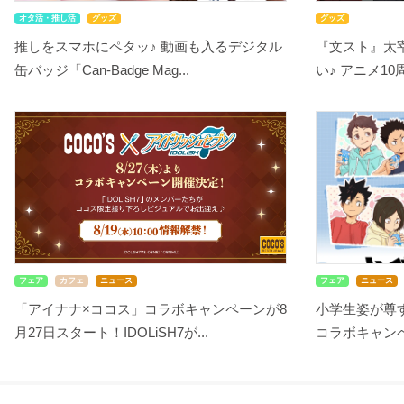
オタ活・推し活
グッズ
グッズ
推しをスマホにペタッ♪ 動画も入るデジタル
『文スト』太
缶バッジ「Can-Badge Mag...
い♪ アニメ10
フェア
カフェ
ニュース
フェア
ニュース
「アイナナ×ココス」コラボキャンペーンが8
小学生姿が尊す
月27日スタート！IDOLiSH7が...
コラボキャンペ