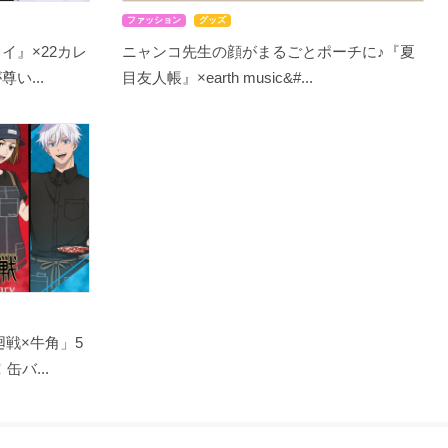
ファッション
グッズ
イ』×22カレ
ニャンコ先生の顔がまるごとポーチに♪『夏
い...
目友人帳』×earth music&#...
戦×牛角」5
バ...