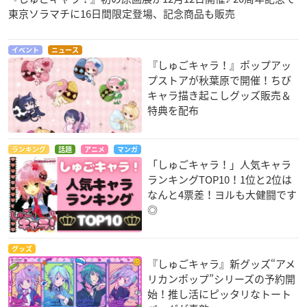
東京ソラマチに16日間限定登場、記念商品も販売
イベント
ニュース
『しゅごキャラ！』ポップアッ
プストアが秋葉原で開催！ちび
キャラ描き起こしグッズ販売＆
特典を配布
ランキング
話題
アニメ
マンガ
「しゅごキャラ！」人気キャラ
ランキングTOP10！1位と2位は
なんと4票差！ヨルも大健闘です
◎
グッズ
『しゅごキャラ』新グッズ“アメ
リカンポップ”シリーズの予約開
始！推し活にピッタリなトート