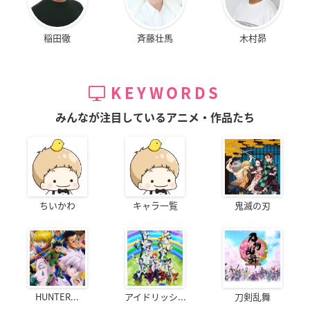
稲田徹
斉藤壮馬
木村昴
KEYWORDS
みんなが注目しているアニメ・作品たち
ちいかわ
キャラ一覧
鬼滅の刃
HUNTER...
アイドリッシ...
刀剣乱舞