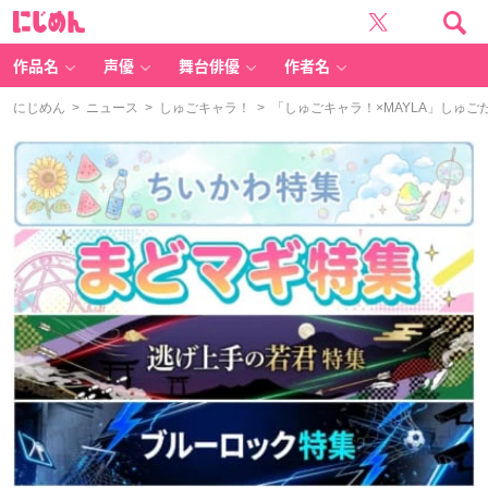
に
じ
め
ん
作品名
声優
舞台俳優
作者名
にじめん
>
ニュース
>
しゅごキャラ！
> 「しゅごキャラ！×MAYLA」しゅ