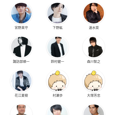
宮野真守
下野紘
速水奨
諏訪部順一
鈴村健一
森川智之
花江夏樹
村瀬歩
大塚芳忠