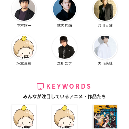
中村悠一
武内駿輔
浪川大輔
坂本真綾
森川智之
内山昂輝
KEYWORDS
みんなが注目しているアニメ・作品たち