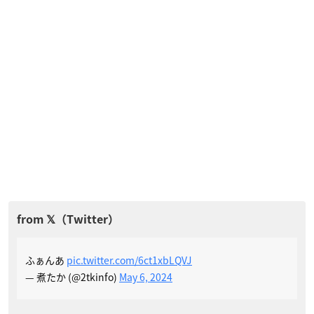
ふぁんあ
pic.twitter.com/6ct1xbLQVJ
— 煮たか (@2tkinfo)
May 6, 2024