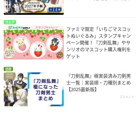
フェア
ファミマ限定「いちごマスコッ
トぬいぐるみ」スタンプキャン
ペーン開催！『刀剣乱舞』やサ
ンリオのマスコット購入権利を
ゲット
話題
『刀剣乱舞』極実装済み刀剣男
士一覧｜実装順・刀種別まとめ
【2025最新版】
2コメント