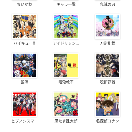
ちいかわ
キャラ一覧
鬼滅の刃
ハイキュー!!
アイドリッシ...
刀剣乱舞
銀魂
暗殺教室
呪術廻戦
ヒプノシスマ...
忍たま乱太郎
名探偵コナン