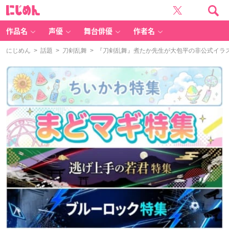
に
じ
め
ん
作品名
声優
舞台俳優
作者名
にじめん
>
話題
>
刀剣乱舞
> 『刀剣乱舞』煮たか先生が大包平の非公式イラ