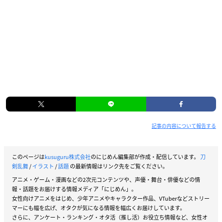
記事の内容について報告する
このページは
kusuguru株式会社
のにじめん編集部が作成・配信しています。
刀
剣乱舞
/
イラスト
/
話題
の最新情報はリンク先をご覧ください。
アニメ・ゲーム・漫画などの2次元コンテンツや、声優・舞台・俳優などの情
報・話題をお届けする情報メディア「にじめん」。
女性向けアニメをはじめ、少年アニメやキャラクター作品、VTuberなどストリー
マーにも幅を広げ、オタクが気になる情報を幅広くお届けしています。
さらに、アンケート・ランキング・オタ活（推し活）お役立ち情報など、女性オ