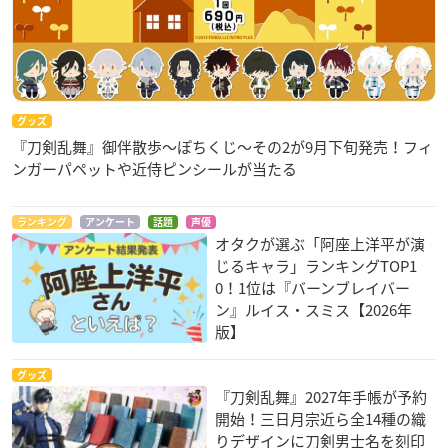
グッズ
『刀剣乱舞』御伴散歩～ぽちくじ～その2が9月下旬発売！フィ
ンガーパペットや近侍ピンシールが当たる
ランキング
アンケート
話題
声優
オタクが選ぶ「阿座上洋平が演
じるキャラ」ランキングTOP1
0！1位は『バーンブレイバー
ン』ルイス・スミス【2026年
版】
グッズ
『刀剣乱舞』2027年手帳が予約
開始！三日月宗近ら全14種の織
りデザインに刀剣男士名を刻印