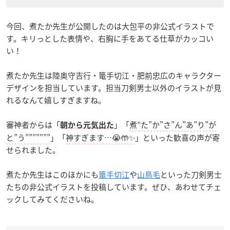
今回、煮たか先生が公開したのは大包平の非公式イラストで
す。キリっとした表情や、右胸に手をあてる仕草がカッコい
い！
煮たか先生は陸奥守吉行・篭手切江・肥前忠広のキャラクター
デザインを担当しています。担当刀剣男士以外のイラストが見
れるなんて嬉しすぎますね。
審神者からは「
」「
煮”た”か”さ”ん”あ”り”が
朝から元気出た
と”う”””””””
」「
神すぎます…😭🤲✨
」といった歓喜の声が寄
せられました。
煮たか先生はこのほかにも
篭手切江
や
山鳥毛
といった刀剣男士
たちの非公式イラストを投稿しています。ぜひ、あわせてチェ
ックしてみてくださいね。