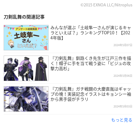
©2015 EXNOA LLC/Nitroplus
刀剣乱舞の関連記事
みんなが選ぶ「土岐隼一さんが演じるキャ
ラといえば？」ランキングTOP10！【202
4年版】
2024年5月07日
『刀剣乱舞』釧路くき先生が江戸三作を描
く！帽子に手を当て戦う姿に「ビジュの攻
撃力高杉」
2024年5月06日
『刀剣乱舞』ガチ戦闘の大慶直胤はギャッ
プの塊！実装記念イラストはキョンシー袖
から黒手袋がチラリ
2024年5月03日
もっと見る