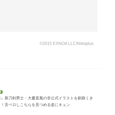
©2015 EXNOA LLC/Nitroplus
題
舞』新刀剣男士・大慶直胤の非公式イラストを釧路くき
く！舌ペロしこちらを見つめる姿にキュン