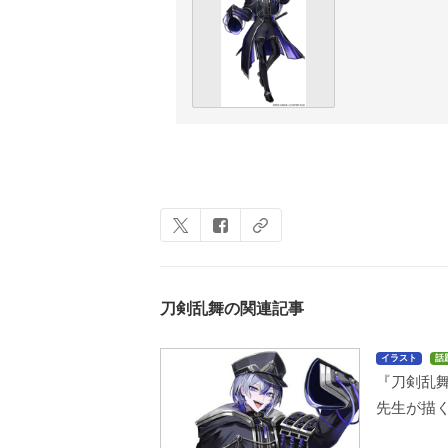
刀剣乱舞の関連記事
イラスト
話
『刀剣乱
先生が描