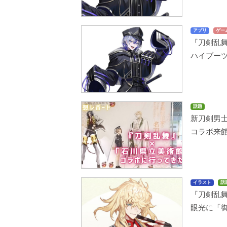
アプリ
ゲー
『刀剣乱
ハイブー
話題
新刀剣男
コラボ来
イラスト
話
『刀剣乱
眼光に「