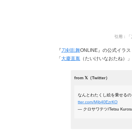
引用：「
『
刀剣乱舞
ONLINE』の公式イ
「
大慶直胤
（たいけいなおたね）」
なんとわたくし絵を乗せるのを
tter.com/Mjb40EzrKO
— クロサワテツ/Tetsu Kurosaw