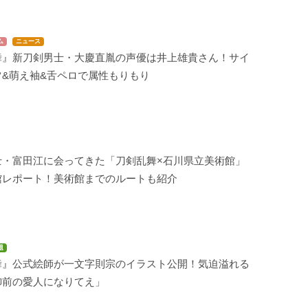
ム
ニュース
舞』新刀剣男士・大慶直胤の声優は井上雄貴さん！サイ
ツ&萌え袖&舌ペロで属性もりもり
士・富田江に会ってきた「刀剣乱舞×石川県立美術館」
館レポート！美術館までのルートも紹介
題
舞』公式絵師が一文字則宗のイラスト公開！気迫溢れる
御前の愛人になりてえ」