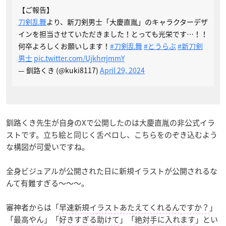
【ご報告】
刀剣乱舞
より、新刀剣男士「大慶直胤」のキャラクターデザ
インを担当させていただきました！とっても光栄です…！！
何卒よろしくお願いします！
#刀剣乱舞
#とうらぶ
#新刀剣
男士
pic.twitter.com/UjkhrrjmmY
— 釧路くき (@kuki8117)
April 29, 2024
釧路くき先生が自身のXで公開したのは大慶直胤の非公式イラ
ストです。立ち絵と同じく舌ペロし、こちらをのぞき込むよう
な構図が可愛いですね。
全身ビジュアルが公開された日に新規イラストが公開されるな
んて有難すぎる～～～。
審神者からは「
早速新規イラストあたえてくれるんですか？
」
「
最高やん
」「
好きすぎる助けて
」「
絶対手に入れます
」とい