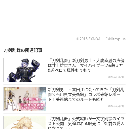
©2015 EXNOA LLC/Nitroplus
刀剣乱舞の関連記事
『刀剣乱舞』新刀剣男士・大慶直胤の声優
は井上雄貴さん！サイハイブーツ&萌え袖
&舌ペロで属性もりもり
2024年4月29日
新刀剣男士・富田江に会ってきた「刀剣乱
舞×石川県立美術館」コラボ来館レポー
ト！美術館までのルートも紹介
2024年4月29日
『刀剣乱舞』公式絵師が一文字則宗のイラ
スト公開！気迫溢れる眼光に「御前の愛人
になりてえ」