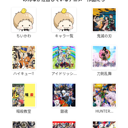
ちいかわ
キャラ一覧
鬼滅の刃
ハイキュー!!
アイドリッシ...
刀剣乱舞
暗殺教室
銀魂
HUNTER...