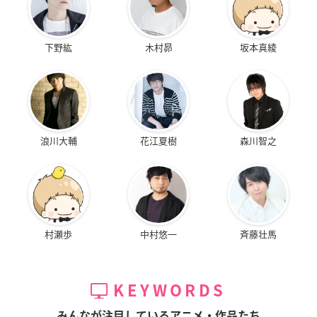
下野紘
木村昴
坂本真綾
浪川大輔
花江夏樹
森川智之
村瀬歩
中村悠一
斉藤壮馬
KEYWORDS
みんなが注目しているアニメ・作品たち