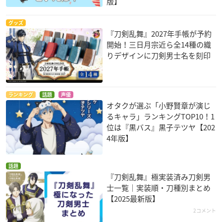
版】
グッズ
『刀剣乱舞』2027年手帳が予約
開始！三日月宗近ら全14種の織
りデザインに刀剣男士名を刻印
ランキング
話題
声優
オタクが選ぶ「小野賢章が演じ
るキャラ」ランキングTOP10！1
位は『黒バス』黒子テツヤ【202
4年版】
話題
『刀剣乱舞』極実装済み刀剣男
士一覧｜実装順・刀種別まとめ
【2025最新版】
2コメント