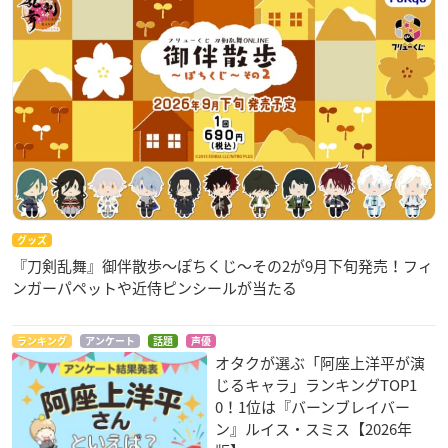
グッズ
『刀剣乱舞』御伴散歩～ぽちくじ～その2が9月下旬発売！フィ
ンガーパペットや近侍ピンシールが当たる
ランキング
アンケート
話題
声優
オタクが選ぶ「阿座上洋平が演
じるキャラ」ランキングTOP1
0！1位は『バーンブレイバー
ン』ルイス・スミス【2026年