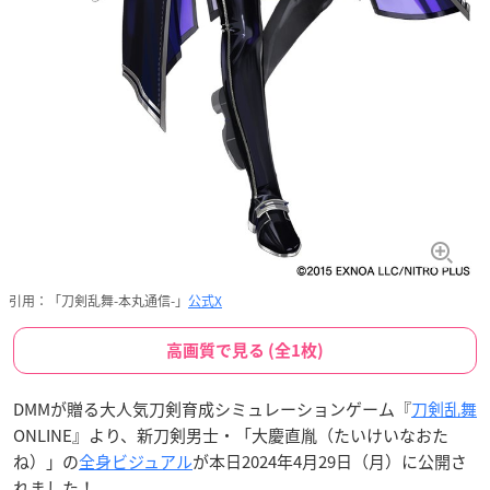
引用：「刀剣乱舞-本丸通信-」
公式X
高画質で見る (全1枚)
DMMが贈る大人気刀剣育成シミュレーションゲーム『
刀剣乱舞
ONLINE』より、新刀剣男士・「大慶直胤（たいけいなおた
ね）」の
全身ビジュアル
が本日2024年4月29日（月）に公開さ
れました！