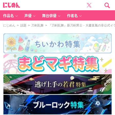
に
じ
め
ん
作品名
声優
舞台俳優
作者名
にじめん
>
話題
>
刀剣乱舞
> 『刀剣乱舞』新刀剣男士・大慶直胤の非公式イ