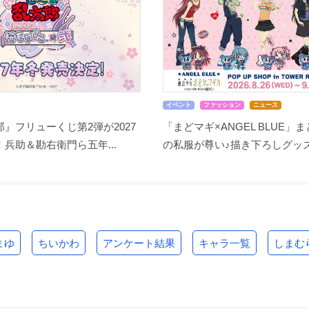
イベント
ファッション
ニュース
』フリューくじ第2弾が2027
「まどマギ×ANGEL BLUE」
兵助＆勘右衛門ら五年...
の私服が尊い♪描き下ろしグッズ.
まゆ
ちいかわ
アンケート結果
キャラ一覧
しまむ