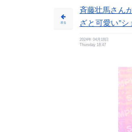
ト
に
じ
斉藤壮馬さんが
め
ん
ざと可愛い”
戻る
2024年 04月18日
Thursday 18:47