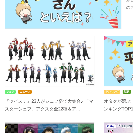
本
の
フェア
ニュース
ランキング
話題
『ツイステ』23人がシェフ姿で大集合♪ 「マ
オタクが選ぶ
スターシェフ」アクスタ全22種＆ア...
ンキングTOP10