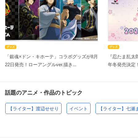
グッズ
グッズ
「銀魂×ドン・キホーテ」コラボグッズが8月
『忍たま乱太郎
22日発売！ローアングルver.描き...
年冬発売決定！
話題のアニメ・作品のトピック
【ライター】渡辺せせり
イベント
【ライター】七瀬