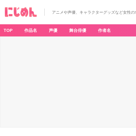
「月
刊
T
アニメや声優、キャラクターグッズなど女性の
V
ガ
イ
ド
6
TOP
作品名
声優
舞台俳優
作者名
月
号」
ア
ニ
メ
イ
ト
通
販
特
典
斉
藤
壮
馬
さ
ん
生
写
真
福
岡・
佐
賀・
大
分
版
-
ア
ニ
メ
情
報
サ
イ