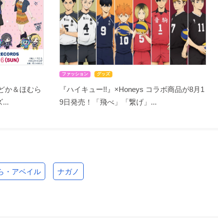
ファッション
グッズ
まどか＆ほむら
『ハイキュー!!』×Honeys コラボ商品が8月1
..
9日発売！「飛べ」「繋げ」...
ら・アベイル
ナガノ