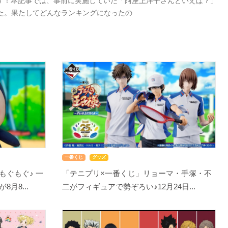
す！本記事では、事前に実施していた「阿座上洋平さんといえば？」
した。果たしてどんなランキングになったの
一番くじ
グッズ
もぐもぐ♪ 一
「テニプリ×一番くじ」リョーマ・手塚・不
月8...
二がフィギュアで勢ぞろい♪12月24日...