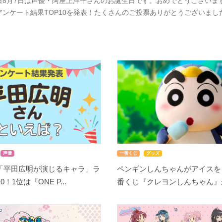
日8月7日は声優・阿座上洋平さんのお誕生日です。おめでとうございま
アンケート結果TOP10を発表！たくさんのご投票ありがとうございま
声優
一番くじ
グッズ
「平田広明が演じるキャラ」ラ
ペンギンしんちゃんがアイスを
！1位は『ONE P...
番くじ『クレヨンしんちゃん』が8