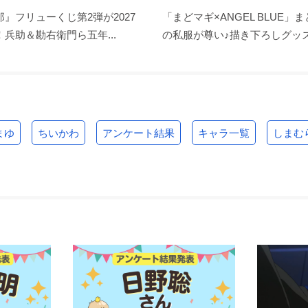
』フリューくじ第2弾が2027
「まどマギ×ANGEL BLUE」
兵助＆勘右衛門ら五年...
の私服が尊い♪描き下ろしグッズ.
まゆ
ちいかわ
アンケート結果
キャラ一覧
しまむ