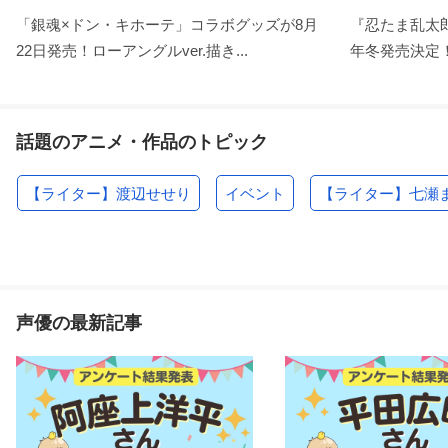
「銀魂×ドン・キホーテ」コラボグッズが8月
『忍たま乱太郎
22日発売！ローアングルver.描き...
年冬発売決定！
話題のアニメ・作品のトピック
【ライター】渡辺せせり
イベント
【ライター】七瀬
声優の最新記事