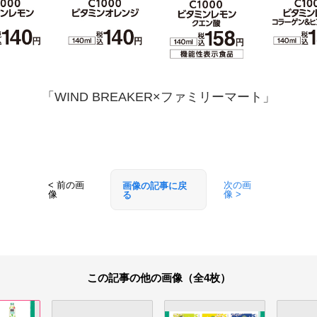
「WIND BREAKER×ファミリーマート」
< 前の画
次の画
画像の記事に戻
像
像 >
る
この記事の他の画像（全4枚）