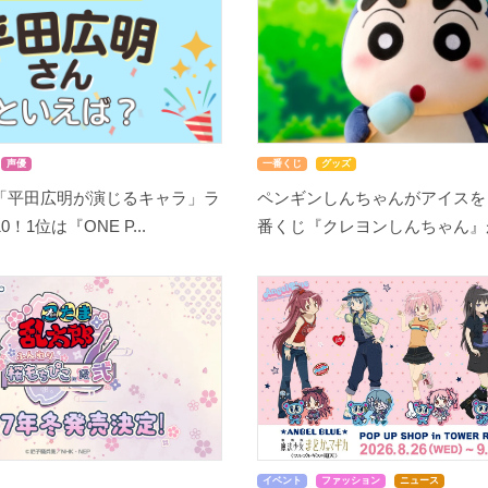
声優
一番くじ
グッズ
「平田広明が演じるキャラ」ラ
ペンギンしんちゃんがアイスを
！1位は『ONE P...
番くじ『クレヨンしんちゃん』が8
イベント
ファッション
ニュース