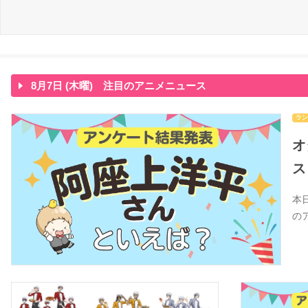
8月7日 (木曜) 注目のアニメニュース
ラン
オ
ス
本
の