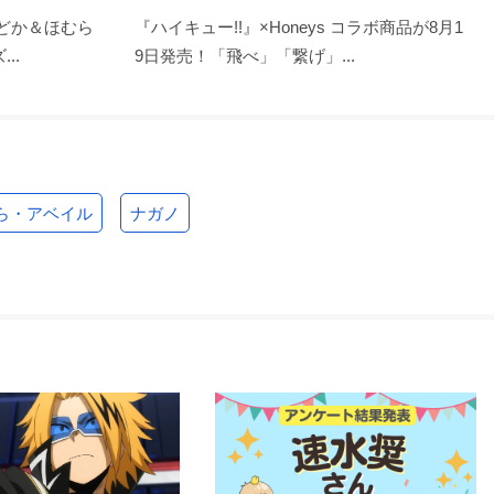
まどか＆ほむら
『ハイキュー!!』×Honeys コラボ商品が8月1
..
9日発売！「飛べ」「繋げ」...
ら・アベイル
ナガノ