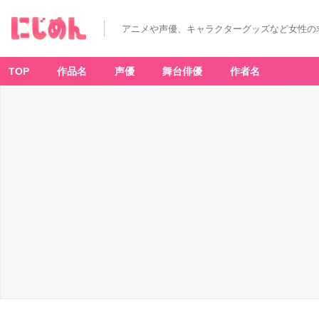
「W
IN
D
アニメや声優、キャラクターグッズなど女性の
B
R
E
A
K
TOP
作品名
声優
舞台俳優
作者名
E
R
×
フ
ァ
ミ
リ
ー
マ
ー
ト」
-
ア
ニ
メ
情
報
サ
イ
ト
に
じ
め
ん