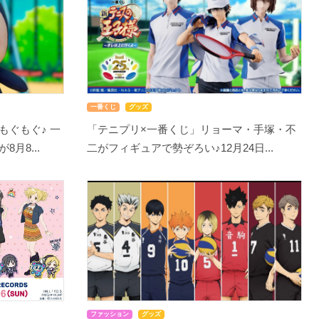
一番くじ
グッズ
もぐもぐ♪ 一
「テニプリ×一番くじ」リョーマ・手塚・不
月8...
二がフィギュアで勢ぞろい♪12月24日...
ファッション
グッズ