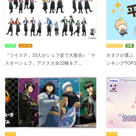
フェア
ニュース
ランキング
話題
『ツイステ』23人がシェフ姿で大集合♪ 「マ
オタクが選ぶ
スターシェフ」アクスタ全22種＆ア...
ンキングTOP10
グッズ
グッズ