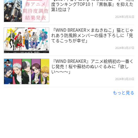
度ランキングTOP10！『黒執事』を抑えた
第1位は？
2024年3月31日
「WIND BREAKER×まねきねこ」猫とじゃ
れあう防風鈴メンバーの描き下ろしに「見
てるこっちが幸せ」
2024年3月27日
『WIND BREAKER』アニメ絵柄初の一番く
じ発売！桜や蘇枋のぬいぐるみに「欲し
い〜〜〜」
2024年3月23日
もっと見る