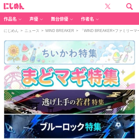
に
じ
め
ん
作品名
声優
舞台俳優
作者名
にじめん
>
ニュース
>
WIND BREAKER
> 「WIND BREAKER×ファミ