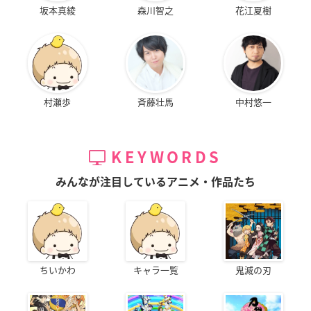
坂本真綾
森川智之
花江夏樹
村瀬歩
斉藤壮馬
中村悠一
KEYWORDS
みんなが注目しているアニメ・作品たち
ちいかわ
キャラ一覧
鬼滅の刃