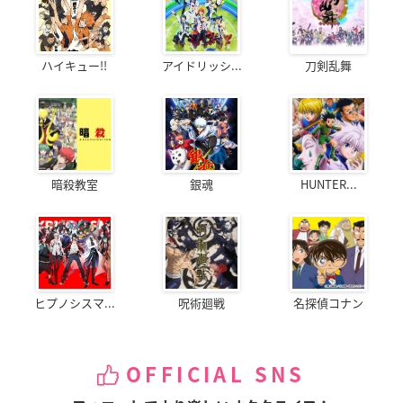
ハイキュー!!
アイドリッシ...
刀剣乱舞
暗殺教室
銀魂
HUNTER...
ヒプノシスマ...
呪術廻戦
名探偵コナン
OFFICIAL SNS