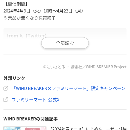
【開催期間】
2024年4月9日（火）10時〜4月22日（月）
※景品が無くなり次第終了
🎐【予告】🎐
WIND BREAKER
ファミリーマート限定キャンペーン開催
©にいさとる ・ 講談社／WIND BREAKER Project
4/9(火)朝10時より対象商品2本同時に買うと
外部リンク
オリジナルグッズがもらえる🌸
梅宮のTシャツに描かれた文字をコメントしてね！
「WIND BREAKER×ファミリーマート」限定キャンペーン
詳細はTAP👇
#ファミマでウィンブレ
#全員家族
https://t.co/
ファミリーマート 公式X
niptFpADGV
pic.twitter.com/KFf3QFThBN
— ファミリーマート (@famima_now)
April 5, 2024
WIND BREAKERの関連記事
【2024年春アニメ】にじめんユーザー期待