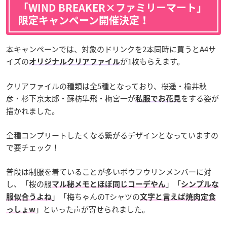
「WIND BREAKER×ファミリーマート」
限定キャンペーン開催決定！
本キャンペーンでは、対象のドリンクを2本同時に買うとA4サ
イズの
が1枚もらえます。
オリジナルクリアファイル
クリアファイルの種類は全5種となっており、桜遥・楡井秋
彦・杉下京太郎・蘇枋隼飛・梅宮一が
をする姿が
私服でお花見
描かれました。
全種コンプリートしたくなる繋がるデザインとなっていますの
で要チェック！
普段は制服を着ていることが多いボウフウリンメンバーに対
し、「桜の服
」「
マル秘メモとほぼ同じコーデやん
シンプルな
」「梅ちゃんのTシャツの
服似合うよね
文字と言えば焼肉定食
」といった声が寄せられました。
っしょw