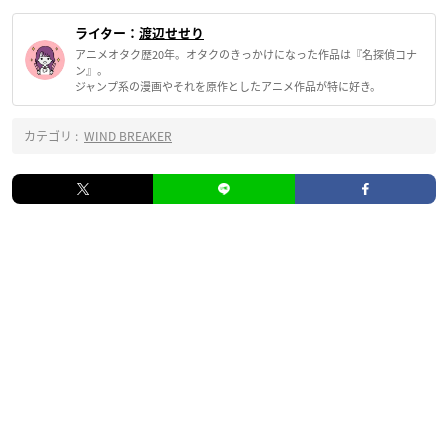
ライター：
渡辺せせり
アニメオタク歴20年。オタクのきっかけになった作品は『名探偵コナ
ン』。
ジャンプ系の漫画やそれを原作としたアニメ作品が特に好き。
カテゴリ :
WIND BREAKER