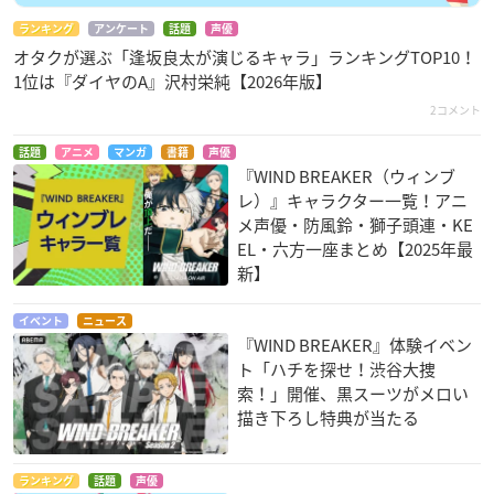
ランキング
アンケート
話題
声優
オタクが選ぶ「逢坂良太が演じるキャラ」ランキングTOP10！
1位は『ダイヤのA』沢村栄純【2026年版】
2コメント
話題
アニメ
マンガ
書籍
声優
『WIND BREAKER（ウィンブ
レ）』キャラクター一覧！アニ
メ声優・防風鈴・獅子頭連・KE
EL・六方一座まとめ【2025年最
新】
イベント
ニュース
『WIND BREAKER』体験イベン
ト「ハチを探せ！渋谷大捜
索！」開催、黒スーツがメロい
描き下ろし特典が当たる
ランキング
話題
声優