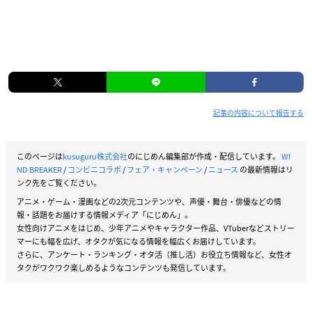
記事の内容について報告する
このページは
kusuguru株式会社
のにじめん編集部が作成・配信しています。
WI
ND BREAKER
/
コンビニコラボ
/
フェア・キャンペーン
/
ニュース
の最新情報はリ
ンク先をご覧ください。
アニメ・ゲーム・漫画などの2次元コンテンツや、声優・舞台・俳優などの情
報・話題をお届けする情報メディア「にじめん」。
女性向けアニメをはじめ、少年アニメやキャラクター作品、VTuberなどストリー
マーにも幅を広げ、オタクが気になる情報を幅広くお届けしています。
さらに、アンケート・ランキング・オタ活（推し活）お役立ち情報など、女性オ
タクがワクワク楽しめるようなコンテンツも発信しています。