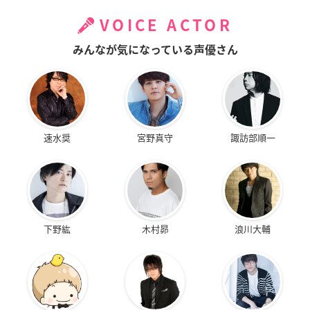
VOICE ACTOR
みんなが気になっている声優さん
速水奨
宮野真守
諏訪部順一
下野紘
木村昴
浪川大輔