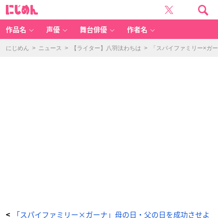
▲
に
料
じ
理
め
で
ん
お
手
作品名
声優
舞台俳優
作者名
伝
い
を
し
にじめん
>
ニュース
>
【ライター】八羽汰わちは
>
「スパイファミリー×ガ
よ
う
-
ア
ニ
メ
情
報
サ
イ
ト
に
じ
め
ん
「スパイファミリー×ガーナ」母の日・父の日を成功させよ
<