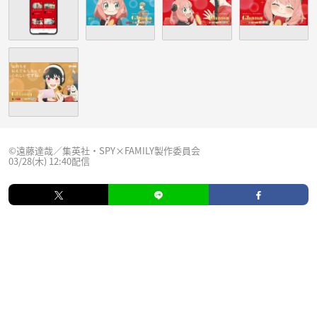
©遠藤達哉／集英社・SPY×FAMILY製作委員会
03/28(木) 12:40配信