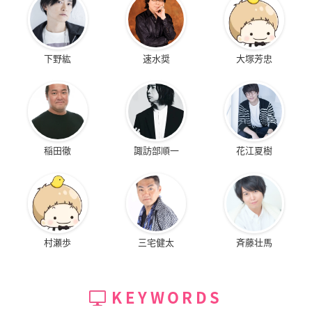
下野紘
速水奨
大塚芳忠
稲田徹
諏訪部順一
花江夏樹
村瀬歩
三宅健太
斉藤壮馬
KEYWORDS