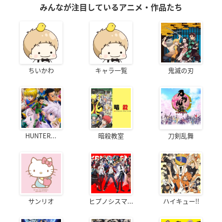
みんなが注目しているアニメ・作品たち
ちいかわ
キャラ一覧
鬼滅の刃
HUNTER...
暗殺教室
刀剣乱舞
サンリオ
ヒプノシスマ...
ハイキュー!!