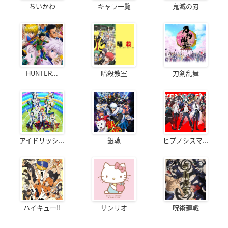
ちいかわ
キャラ一覧
鬼滅の刃
HUNTER...
暗殺教室
刀剣乱舞
アイドリッシ...
銀魂
ヒプノシスマ...
ハイキュー!!
サンリオ
呪術廻戦