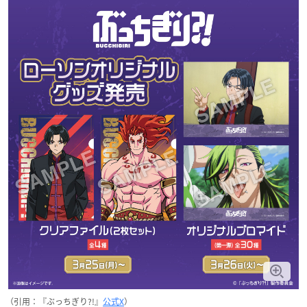
（引用：『ぶっちぎり?!』
公式X
）