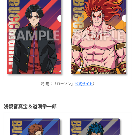
（引用：「ローソン」
公式サイト
）
浅観音真宝＆道満拳一郎