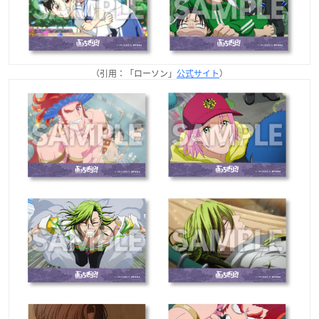
（引用：「ローソン」
公式サイト
）