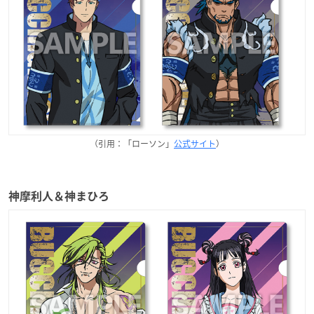
（引用：「ローソン」
公式サイト
）
神摩利人＆神まひろ