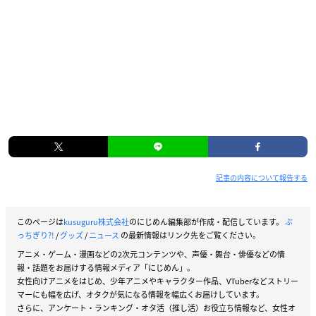
記事の内容について報告する
このページは
kusuguru株式会社
のにじめん編集部が作成・配信しています。
ぶ
っちぎり?!
/
グッズ
/
ニュース
の最新情報はリンク先をご覧ください。
アニメ・ゲーム・漫画などの2次元コンテンツや、声優・舞台・俳優などの情
報・話題をお届けする情報メディア「にじめん」。
女性向けアニメをはじめ、少年アニメやキャラクター作品、VTuberなどストリー
マーにも幅を広げ、オタクが気になる情報を幅広くお届けしています。
さらに、アンケート・ランキング・オタ活（推し活）お役立ち情報など、女性オ