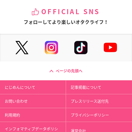
OFFICIAL SNS
フォローしてより楽しいオタクライフ！
ページの先頭へ
にじめんについて
記事掲載について
お問い合わせ
プレスリリース送付先
利用規約
プライバシーポリシー
インフォマティブデータポリシ
運営会社