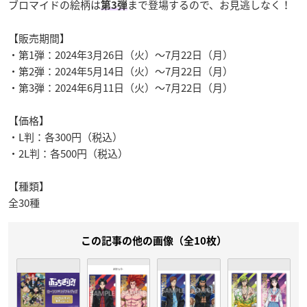
ブロマイドの絵柄は
まで登場するので、お見逃しなく！
第3弾
【販売期間】
・第1弾：2024年3月26日（火）～7月22日（月）
・第2弾：2024年5月14日（火）～7月22日（月）
・第3弾：2024年6月11日（火）～7月22日（月）
【価格】
・L判：各300円（税込）
・2L判：各500円（税込）
【種類】
全30種
この記事の他の画像（全10枚）