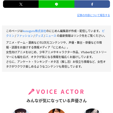
記事の内容について報告する
このページは
kusuguru株式会社
のにじめん編集部が作成・配信しています。
ピ
クミン
/
ファッション
/
グッズ
/
ニュース
の最新情報はリンク先をご覧ください。
アニメ・ゲーム・漫画などの2次元コンテンツや、声優・舞台・俳優などの情
報・話題をお届けする情報メディア「にじめん」。
女性向けアニメをはじめ、少年アニメやキャラクター作品、VTuberなどストリー
マーにも幅を広げ、オタクが気になる情報を幅広くお届けしています。
さらに、アンケート・ランキング・オタ活（推し活）お役立ち情報など、女性オ
タクがワクワク楽しめるようなコンテンツも発信しています。
VOICE ACTOR
みんなが気になっている声優さん