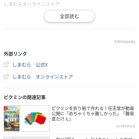
しまむらオンラインストア
【オンラインストア取扱開始日時】
2024年3月16日（土）PM3：00～
【価格】
©Nintendo
Tシャツ：各1,419円（税込）
外部リンク
キッズ・ベビーTシャツ：各1,089円（税込）
しまむら 公式X
【サイズ】
しまむら オンラインストア
Tシャツ：M～LL
キッズ・ベビーTシャツ：90～160cm
ピクミンの関連記事
ピクミンを折り紙で作れる！任天堂が動画
公開に「めちゃくちゃ難しかった」「難易
度たけぇ」
2023年9月21日
全国のしまむら店舗で、3/16（土）より
ピクミン
のベビ
ー・キッズ・大人商品が発売!