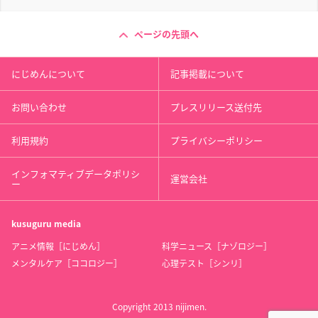
ページの先頭へ
にじめんについて
記事掲載について
お問い合わせ
プレスリリース送付先
利用規約
プライバシーポリシー
インフォマティブデータポリシ
運営会社
ー
kusuguru
media
アニメ情報［にじめん］
科学ニュース［ナゾロジー］
メンタルケア［ココロジー］
心理テスト［シンリ］
Copyright 2013 nijimen.