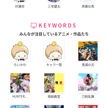
村瀬歩
三宅健太
斉藤壮馬
KEYWORDS
みんなが注目しているアニメ・作品たち
ちいかわ
キャラ一覧
鬼滅の刃
HUNTER...
暗殺教室
刀剣乱舞