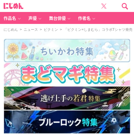
に
じ
め
ん
作品名
声優
舞台俳優
作者名
にじめん
>
ニュース
>
ピクミン
> 「ピクミン×しまむら」コラボTシャツ発