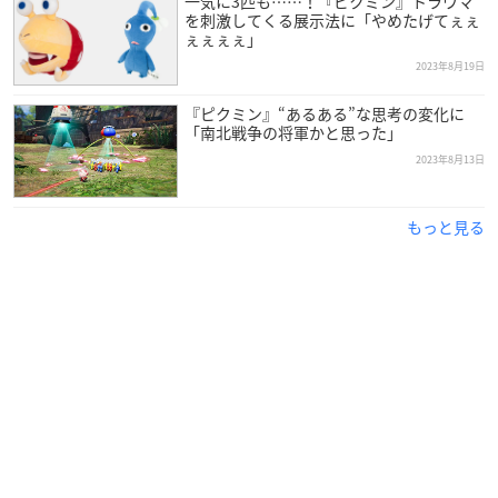
一気に3匹も……！『ピクミン』トラウマ
を刺激してくる展示法に「やめたげてぇぇ
詳しくは、3/16(土)チラシをご覧下さい
#しまむら
オンラ
ぇぇぇぇ」
インストアでも、3/16(土)PM3時より発売!
2023年8月19日
オンラインストア↓
https://t.co/DgoxZt3Kd8
※一部店舗とオンラインストアでの取り扱い商品もござい
『ピクミン』“あるある”な思考の変化に
ます…
pic.twitter.com/0uKBFt9DN0
「南北戦争の将軍かと思った」
— ファッションセンターしまむら (@shimamura_gr)
Marc
2023年8月13日
h 15, 2024
もっと見る