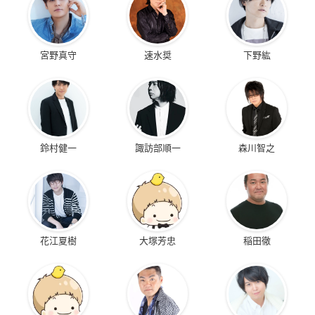
宮野真守
速水奨
下野紘
鈴村健一
諏訪部順一
森川智之
花江夏樹
大塚芳忠
稲田徹