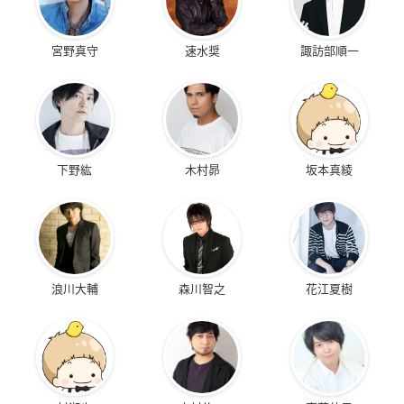
宮野真守
速水奨
諏訪部順一
下野紘
木村昴
坂本真綾
浪川大輔
森川智之
花江夏樹