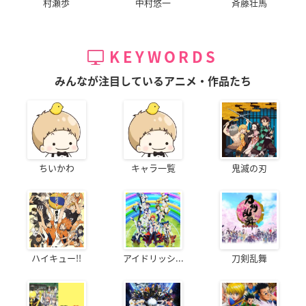
村瀬歩
中村悠一
斉藤壮馬
KEYWORDS
みんなが注目しているアニメ・作品たち
ちいかわ
キャラ一覧
鬼滅の刃
ハイキュー!!
アイドリッシ...
刀剣乱舞