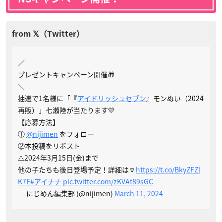
／
プレゼントキャンペーン開催🎁
＼
抽選で1名様に「『
アイドリッシュセブン
』モンぬい（2024
再販）」七瀬陸が当たります💛
【応募方法】
①
@nijimen
をフォロー
②本投稿をリポスト
⚠️2024年3月15日(金)まで
他の子たちも後日登場予定！詳細は🔽
https://t.co/BkyZFZl
K7E
#アイナナ
pic.twitter.com/zKVAt89sGC
— にじめん編集部 (@nijimen)
March 11, 2024