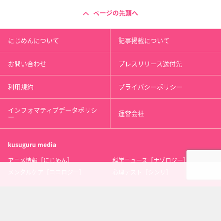
ページの先頭へ
にじめんについて
記事掲載について
お問い合わせ
プレスリリース送付先
利用規約
プライバシーポリシー
インフォマティブデータポリシ
運営会社
ー
kusuguru
media
アニメ情報［にじめん］
科学ニュース［ナゾロジー］
メンタルケア［ココロジー］
心理テスト［シンリ］
Copyright 2013 nijimen.