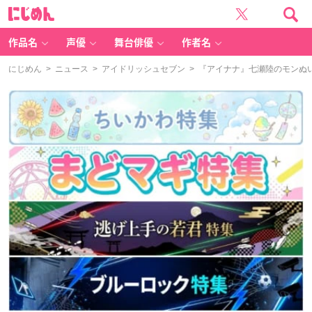
に
じ
め
ん
作品名
声優
舞台俳優
作者名
にじめん
>
ニュース
>
アイドリッシュセブン
> 『アイナナ』七瀬陸のモンぬ