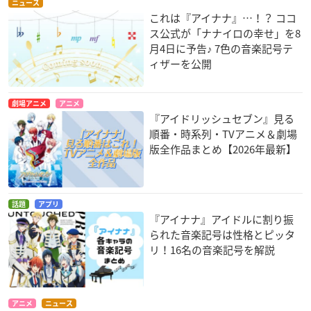
ニュース
これは『アイナナ』…！？ ココ
ス公式が「ナナイロの幸せ」を8
月4日に予告♪ 7色の音楽記号テ
ィザーを公開
劇場アニメ
アニメ
『アイドリッシュセブン』見る
順番・時系列・TVアニメ＆劇場
版全作品まとめ【2026年最新】
話題
アプリ
『アイナナ』アイドルに割り振
られた音楽記号は性格とピッタ
リ！16名の音楽記号を解説
アニメ
ニュース