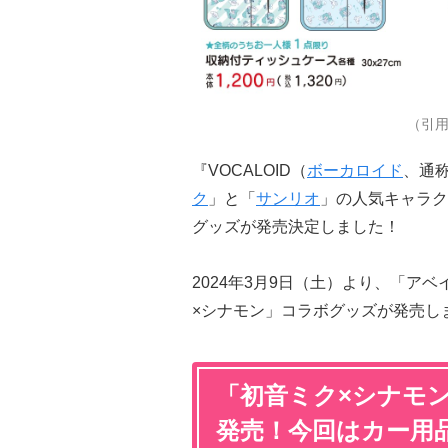
（引
『VOCALOID（
ボーカロイド
、通
ク
」と「
サンリオ
」の人気キャラク
グッズが発売決定しました！
2024年3月9日（土）より、「ア
×シナモン」コラボグッズが発売し
「初音ミク×シナモン
発売！今回はカー用