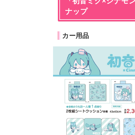
「初音ミク×シナモ
ナップ
カー用品