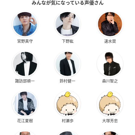
みんなが気になっている声優さん
宮野真守
下野紘
速水奨
諏訪部順一
鈴村健一
森川智之
花江夏樹
村瀬歩
大塚芳忠