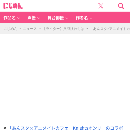
『あ
に
ん
じ
ス
め
タ』
ん
追
憶
作品名
声優
舞台俳優
作者名
セ
レ
ク
シ
にじめん
>
ニュース
>
【ライター】八羽汰わちは
>
「あんスタ×アニメイトカ
ョ
ン
「チ
ェ
ッ
ク
メ
イ
ト」
×
「ア
ニ
メ
イ
ト
カ
フ
ェ
出
張
版」
オ
リ
ジ
ナ
ル
グ
ッ
ズ
ラ
イ
ン
ナ
ッ
「あんスタ×アニメイトカフェ」Knightsオンリーのコラボ
<
プ