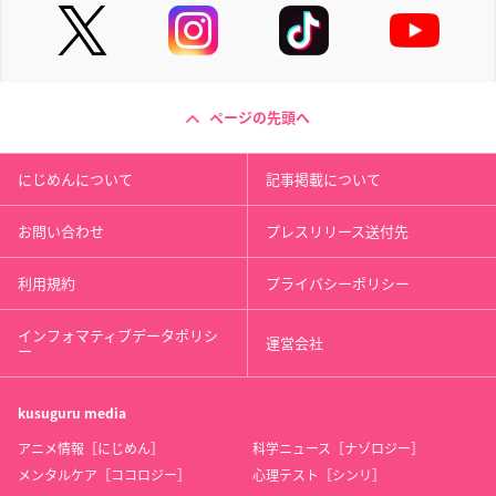
ページの先頭へ
にじめんについて
記事掲載について
お問い合わせ
プレスリリース送付先
利用規約
プライバシーポリシー
インフォマティブデータポリシ
運営会社
ー
kusuguru
media
アニメ情報［にじめん］
科学ニュース［ナゾロジー］
メンタルケア［ココロジー］
心理テスト［シンリ］