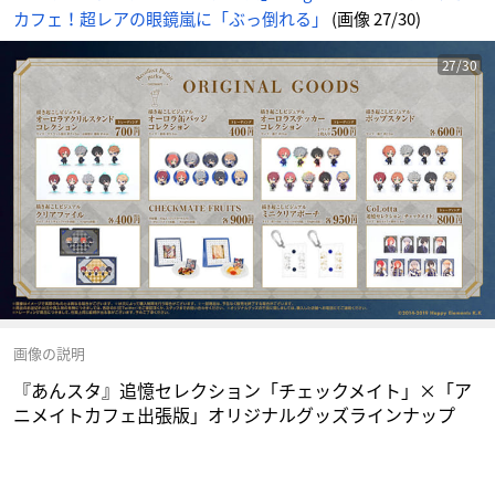
-
カフェ！超レアの眼鏡嵐に「ぶっ倒れる」
(画像 27/30)
ア
ニ
メ
情
報
27/30
サ
イ
ト
に
じ
め
ん
画像の説明
『あんスタ』追憶セレクション「チェックメイト」×「ア
ニメイトカフェ出張版」オリジナルグッズラインナップ