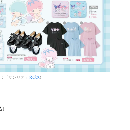
用：「サンリオ」
公式X
）
込）