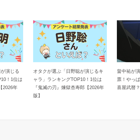
明が演じる
オタクが選ぶ「日野聡が演じるキ
畠中祐が
10！1位は
ャラ」ランキングTOP10！1位は
票！やっ
【2026年
『鬼滅の刃』煉󠄁獄杏寿郎【2026年
喜屋武暦
版】