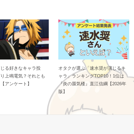
演じる好きなキャラ投
オタクが選ぶ「速水奨が演じるキ
ぱり上鳴電気？それとも
ャラ」ランキングTOP10！1位は
？【アンケート】
『炎の蜃気楼』直江信綱【2026年
版】