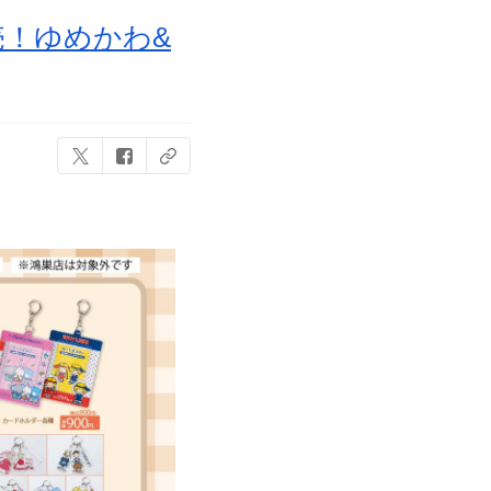
売！ゆめかわ&