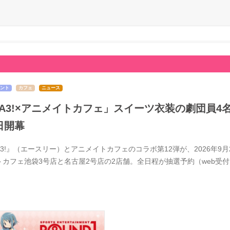
ント
カフェ
ニュース
A3!×アニメイトカフェ」スイーツ衣装の劇団員4
日開幕
A3!』（エースリー）とアニメイトカフェのコラボ第12弾が、2026年
トカフェ池袋3号店と名古屋2号店の2店舗。全日程が抽選予約（web受