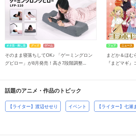
オタ活・推し活
グッズ
ゲーム
フェア
ニュース
そのまま寝落ちしてOK♪ 「ゲーミングロン
まどか＆ほむ
グピロー」が8月発売！高さ7段階調整...
『まどマギ』コ
話題のアニメ・作品のトピック
【ライター】渡辺せせり
イベント
【ライター】七瀬