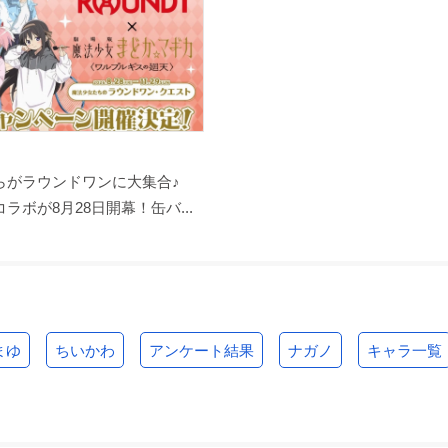
らがラウンドワンに大集合♪
ラボが8月28日開幕！缶バ...
まゆ
ちいかわ
アンケート結果
ナガノ
キャラ一覧