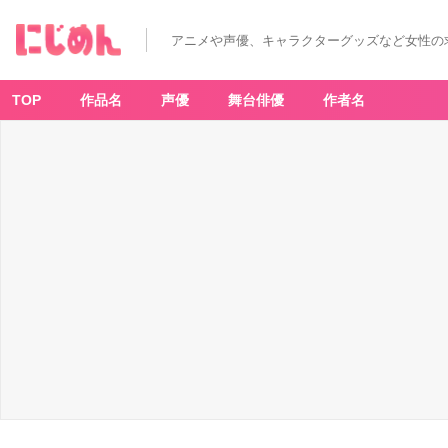
「サ
ン
リ
アニメや声優、キャラクターグッズなど女性の
オ
キ
ャ
ラ
ク
TOP
作品名
声優
舞台俳優
作者名
タ
ー
ズ
×
ア
ベ
イ
ル」
レ
ト
ロ
シ
リ
ー
ズ
-
ア
ニ
メ
情
報
サ
イ
ト
に
じ
め
ん