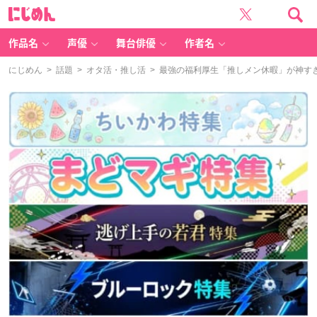
に
じ
め
ん
作品名
声優
舞台俳優
作者名
にじめん
>
話題
>
オタ活・推し活
> 最強の福利厚生「推しメン休暇」が神す