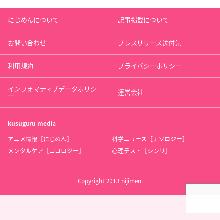
にじめんについて
記事掲載について
お問い合わせ
プレスリリース送付先
利用規約
プライバシーポリシー
インフォマティブデータポリシ
運営会社
ー
kusuguru
media
アニメ情報［にじめん］
科学ニュース［ナゾロジー］
メンタルケア［ココロジー］
心理テスト［シンリ］
Copyright 2013 nijimen.