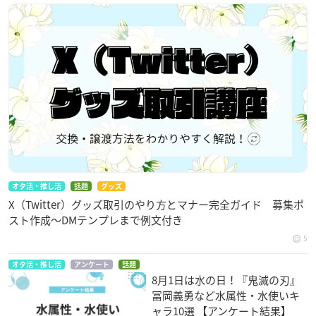
オタ活・推し活
話題
グッズ
X（Twitter）グッズ取引のやり方とマナー完全ガイド 募集ポ
スト作成〜DMテンプレまで例文付き
5
オタ活・推し活
アンケート
話題
8月1日は水の日！『鬼滅の刃』
冨岡義勇など水属性・水使いキ
ャラ10選 【アンケート結果】