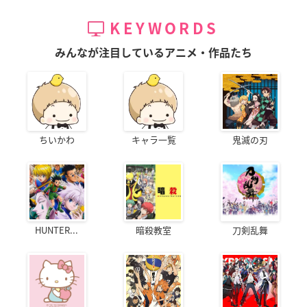
KEYWORDS
みんなが注目しているアニメ・作品たち
ちいかわ
キャラ一覧
鬼滅の刃
HUNTER...
暗殺教室
刀剣乱舞