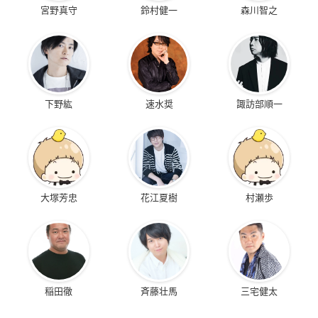
宮野真守
鈴村健一
森川智之
下野紘
速水奨
諏訪部順一
大塚芳忠
花江夏樹
村瀬歩
稲田徹
斉藤壮馬
三宅健太