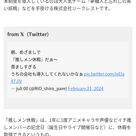
本制度を導入しているのは大人気ゲーム『夢職人と忘れじの黒
い妖精』などを手掛ける株式会社ジークレストです。
朝、めざましで
『推しメン休暇』だぁ～
羨ましすぎる
うちの会社も導入してくれないかなぁ
pic.twitter.com/ixEIa
X7JIV
— juli 00 (@RiO_shiro_pare)
February 21, 2024
「推しメン休暇」は、1年に1度アニメキャラや声優などイチ推
しメンバーの記念日（誕生日やライブ開催日など）に、休暇を
取得できるというもの。