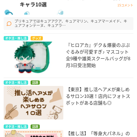
15コメント
プリキュアではキュアアクア、キュアマリン、キュアマーメイド、キ
ュアフォンテーヌ、キュアラ…
オタ活・推し活
グッズ
『ヒロアカ』デク＆爆豪のぷぷ
ぐるみが可愛すぎ♪ マスコット
全9種や雄英スクールバッグが8
月3日受注開始
オタ活・推し活
話題
【東京】推し活ヘアメが楽しめ
るサロン10選！店内にフォトス
ポットがある店舗も◎
オタ活・推し活
話題
【推し活】「等身大パネル」の