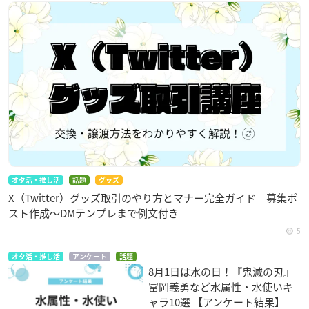
オタ活・推し活
話題
グッズ
X（Twitter）グッズ取引のやり方とマナー完全ガイド 募集ポ
スト作成〜DMテンプレまで例文付き
5
オタ活・推し活
アンケート
話題
8月1日は水の日！『鬼滅の刃』
冨岡義勇など水属性・水使いキ
ャラ10選 【アンケート結果】