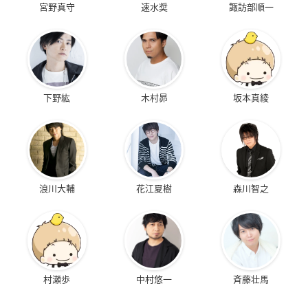
宮野真守
速水奨
諏訪部順一
下野紘
木村昴
坂本真綾
浪川大輔
花江夏樹
森川智之
村瀬歩
中村悠一
斉藤壮馬