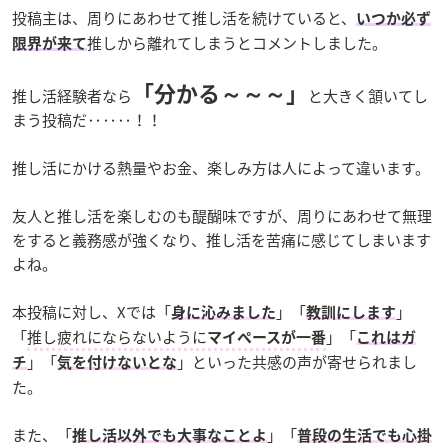
投稿主は、周りにあわせて推し活を続けていると、
いつか必ず
推しから離れてしまうとコメントしました。
限界が来て
「分かる～～～」
推し活経験者なら
と大きく頷いてし
まう投稿だ‥‥‥！！
推し活にかける熱量やお金、楽しみ方は人によって違います。
友人と推し活を楽しむのも醍醐味ですが、周りにあわせて無理
をすると義務感が強くなり、推し活を苦痛に感じてしまいます
よね。
本投稿に対し、Xでは「
」「
」
身に沁みました
教訓にします
「
推し疲れにならないように
」「
マイペースが一番
これはガ
」「
」といった共感の声が寄せられまし
チ
気を付けないとな
た。
また、「
」「
推し活以外でも大事なことよ
普段の生活でも心掛