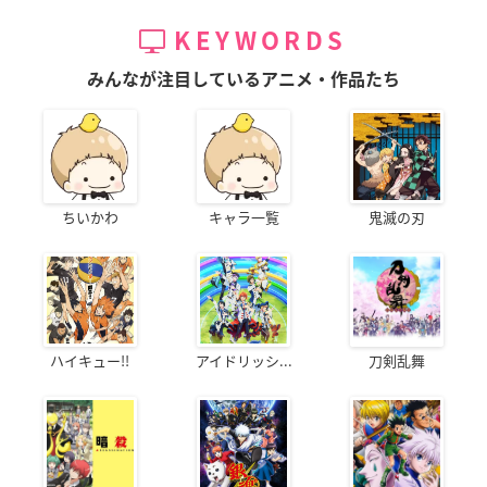
KEYWORDS
みんなが注目しているアニメ・作品たち
ちいかわ
キャラ一覧
鬼滅の刃
ハイキュー!!
アイドリッシ...
刀剣乱舞