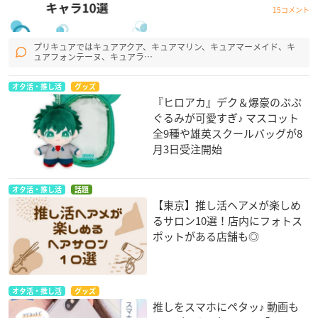
15コメント
プリキュアではキュアアクア、キュアマリン、キュアマーメイド、キ
ュアフォンテーヌ、キュアラ…
オタ活・推し活
グッズ
『ヒロアカ』デク＆爆豪のぷぷ
ぐるみが可愛すぎ♪ マスコット
全9種や雄英スクールバッグが8
月3日受注開始
オタ活・推し活
話題
【東京】推し活ヘアメが楽しめ
るサロン10選！店内にフォトス
ポットがある店舗も◎
オタ活・推し活
グッズ
推しをスマホにペタッ♪ 動画も