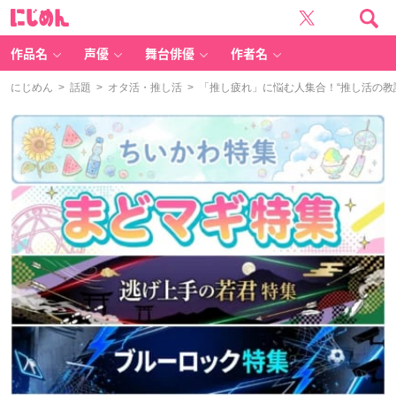
に
じ
め
ん
作品名
声優
舞台俳優
作者名
にじめん
>
話題
>
オタ活・推し活
> 「推し疲れ」に悩む人集合！“推し活の