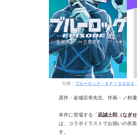
引用：
ブルーロック－ＥＰＩＳＯＤＥ 凪
原作・金城宗幸先生、作画・ノ村優
本作に登場する「
凪誠士郎（なぎせ
は、コラボイラストでお揃いの衣装
す。