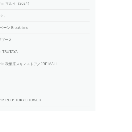
 in マルイ（2024）
ック』
 Break time
業ブース
TSUTAYA
 in 秋葉原スキマストア／JRE MALL
n RED° TOKYO TOWER