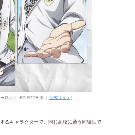
ック -EPISODE 凪-』
公式サイト
）
するキャラクターで、
同じ高校に通う同級生
で