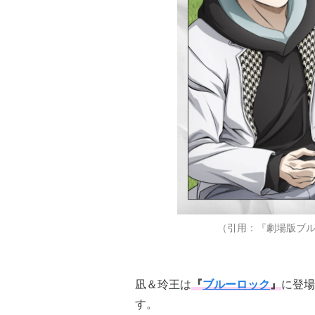
（引用：『劇場版ブルーロ
凪＆玲王は
『
ブルーロック
』
に登場
す。