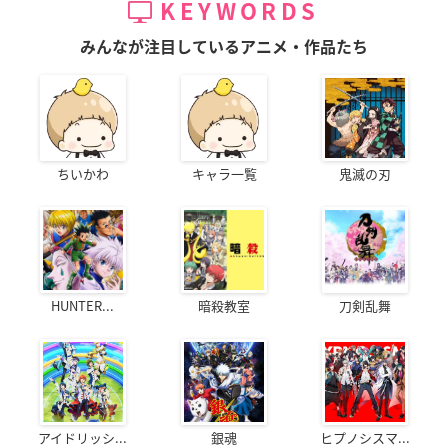
KEYWORDS
みんなが注目しているアニメ・作品たち
ちいかわ
キャラ一覧
鬼滅の刃
HUNTER...
暗殺教室
刀剣乱舞
アイドリッシ...
銀魂
ヒプノシスマ...