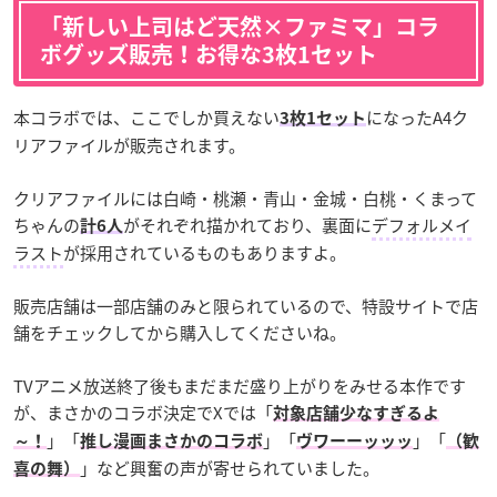
「新しい上司はど天然×ファミマ」コラ
ボグッズ販売！お得な3枚1セット
本コラボでは、ここでしか買えない
になったA4ク
3枚1セット
リアファイルが販売されます。
クリアファイルには白崎・桃瀬・青山・金城・白桃・くまって
ちゃんの
がそれぞれ描かれており、裏面に
デフォルメイ
計6人
ラスト
が採用されているものもありますよ。
販売店舗は一部店舗のみと限られているので、特設サイトで店
舗をチェックしてから購入してくださいね。
TVアニメ放送終了後もまだまだ盛り上がりをみせる本作です
が、まさかのコラボ決定でXでは「
対象店舗少なすぎるよ
」「
」「
」「
～！
推し漫画まさかのコラボ
ヴワーーッッッ
（歓
」など興奮の声が寄せられていました。
喜の舞）