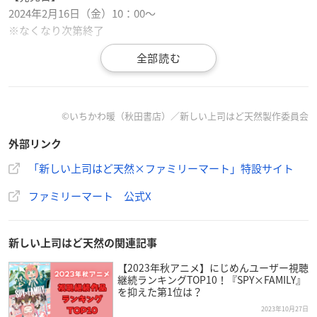
2024年2月16日（金）10：00～
※なくなり次第終了
【販売店舗】
一部店舗
©いちかわ暖（秋田書店）／新しい上司はど天然製作委員会
外部リンク
「新しい上司はど天然×ファミリーマート」特設サイト
🍑 *⋆｡｡⋆* 予告 *⋆｡｡⋆*🍑
ファミリーマート 公式X
ファミリーマート限定🌟
TVアニメ
「
#新しい上司はど天然
」👔
新しい上司はど天然の関連記事
A4クリアファイル3枚セット
【2023年秋アニメ】にじめんユーザー視聴
2/16(金)朝10時発売✨
継続ランキングTOP10！『SPY×FAMILY』
🍑*:.｡..｡.:*･*･*:.｡..｡.:*🍑
を抑えた第1位は？
気になるデザインは
2023年10月27日