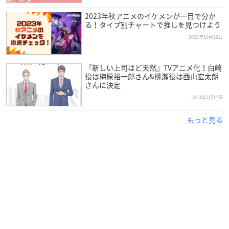
画像をTAPでチェック🤍
https://t.co/dzNeGPrLhR
pic.twitt
er.com/t0Jshn0Wzg
2023年秋アニメのイケメンが一目で分か
る！タイプ別チャートで推しを見つけよう
— ファミリーマート (@famima_now)
February 14, 2024
2023年10月23日
『新しい上司はど天然』TVアニメ化！白崎
役は梅原裕一郎さん&桃瀬役は西山宏太朗
さんに決定
2023年5月17日
もっと見る