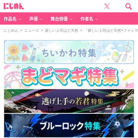
に
じ
め
ん
作品名
声優
舞台俳優
作者名
にじめん
>
ニュース
>
新しい上司はど天然
> 「新しい上司はど天然×ファミ