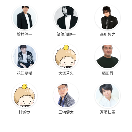
鈴村健一
諏訪部順一
森川智之
花江夏樹
大塚芳忠
稲田徹
村瀬歩
三宅健太
斉藤壮馬