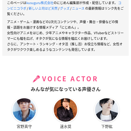
このページは
kusuguru株式会社
のにじめん編集部が作成・配信しています。
コ
ンビニコラボ
/
新しい上司はど天然
/
グッズ
/
ニュース
の最新情報はリンク先をご
覧ください。
アニメ・ゲーム・漫画などの2次元コンテンツや、声優・舞台・俳優などの情
報・話題をお届けする情報メディア「にじめん」。
女性向けアニメをはじめ、少年アニメやキャラクター作品、VTuberなどストリー
マーにも幅を広げ、オタクが気になる情報を幅広くお届けしています。
さらに、アンケート・ランキング・オタ活（推し活）お役立ち情報など、女性オ
タクがワクワク楽しめるようなコンテンツも発信しています。
VOICE ACTOR
みんなが気になっている声優さん
宮野真守
速水奨
下野紘