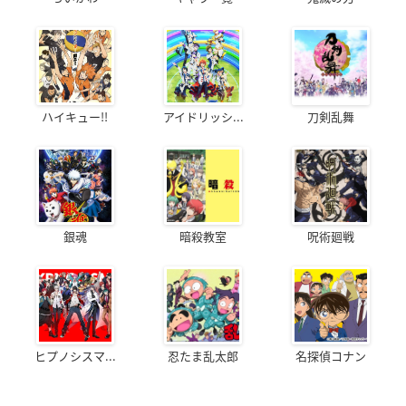
ハイキュー!!
アイドリッシ...
刀剣乱舞
銀魂
暗殺教室
呪術廻戦
ヒプノシスマ...
忍たま乱太郎
名探偵コナン