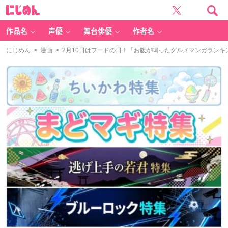
に
じ
め
ん
作品名
声優
舞台俳優
作者名
にじめん
>
漫画
> 2月10日はフードの日！「お腹が鳴ったグルメマンガランキ