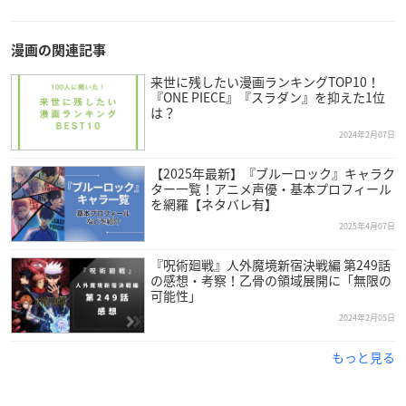
漫画の関連記事
来世に残したい漫画ランキングTOP10！
『ONE PIECE』『スラダン』を抑えた1位
は？
2024年2月07日
【2025年最新】『ブルーロック』キャラク
ター一覧！アニメ声優・基本プロフィール
を網羅【ネタバレ有】
2025年4月07日
『呪術廻戦』人外魔境新宿決戦編 第249話
の感想・考察！乙骨の領域展開に「無限の
可能性」
2024年2月05日
もっと見る