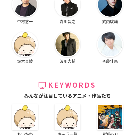
中村悠一
森川智之
武内駿輔
坂本真綾
浪川大輔
斉藤壮馬
KEYWORDS
みんなが注目しているアニメ・作品たち
ちいかわ
キャラ一覧
鬼滅の刃