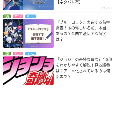
【ネタバレ有】
1コメント
話題
アニメ
マンガ
『ブルーロック』実在する苗字
調査！あの珍しい名前、本当に
あるの？全国で激レアな苗字
は？
話題
アニメ
マンガ
「ジョジョの奇妙な冒険」全8部
をわかりやすく解説！見る順番
は？アニメ化されているのは何
部まで？