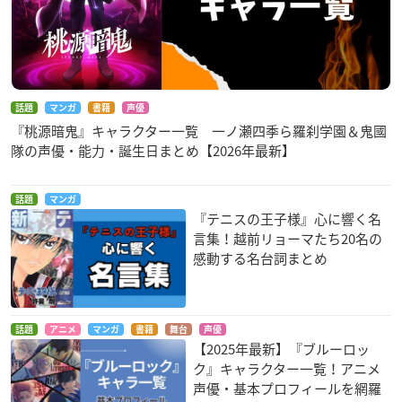
話題
マンガ
書籍
声優
『桃源暗鬼』キャラクター一覧 一ノ瀬四季ら羅刹学園＆鬼國
隊の声優・能力・誕生日まとめ【2026年最新】
話題
マンガ
『テニスの王子様』心に響く名
言集！越前リョーマたち20名の
感動する名台詞まとめ
話題
アニメ
マンガ
書籍
舞台
声優
【2025年最新】『ブルーロッ
ク』キャラクター一覧！アニメ
声優・基本プロフィールを網羅