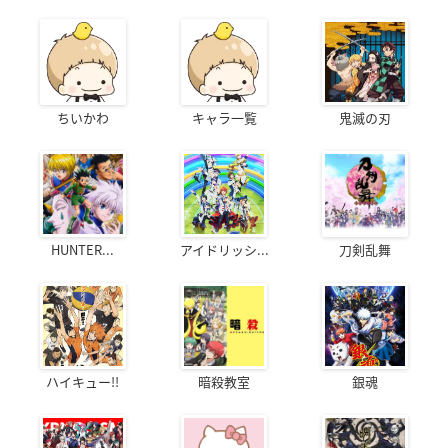
ちいかわ
キャラ一覧
鬼滅の刃
HUNTER...
アイドリッシ...
刀剣乱舞
ハイキュー!!
暗殺教室
銀魂