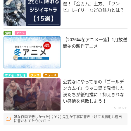
選！『金カム』土方、『ワン
ピ』レイリーなどの魅力とは？
話題
アニメ
【2026年冬アニメ一覧】1月放送
開始の新作アニメ
オタ活・推し活
グッズ
ニュース
公式なにやってるの『ゴールデ
ンカムイ』ラッコ鍋で発情した
漢たちが紙相撲に！抑えきれな
い感情を発散しよう！
5コメント
雑な作画で悲しかった( ；∀；) 先生が丁寧に書き上げてる胸毛も適当
に書かれてたり(キロ…