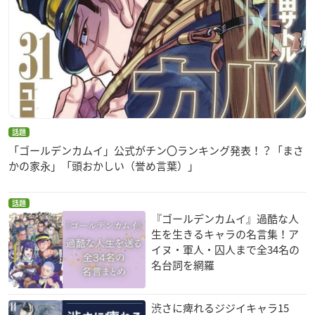
話題
「ゴールデンカムイ」公式がチン〇ランキング発表！？「まさ
かの家永」「頭おかしい（誉め言葉）」
話題
『ゴールデンカムイ』過酷な人
生を生きるキャラの名言集！ア
イヌ・軍人・囚人まで全34名の
名台詞を網羅
渋さに痺れるジジイキャラ15