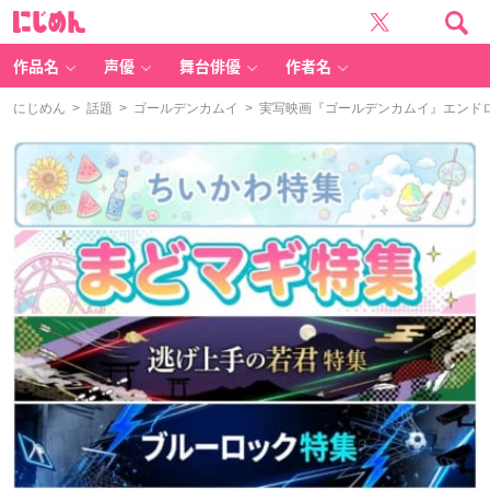
に
じ
め
ん
作品名
声優
舞台俳優
作者名
にじめん
>
話題
>
ゴールデンカムイ
> 実写映画『ゴールデンカムイ』エンド