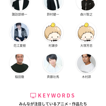
諏訪部順一
鈴村健一
森川智之
花江夏樹
村瀬歩
大塚芳忠
稲田徹
斉藤壮馬
木村昴
KEYWORDS
みんなが注目しているアニメ・作品たち