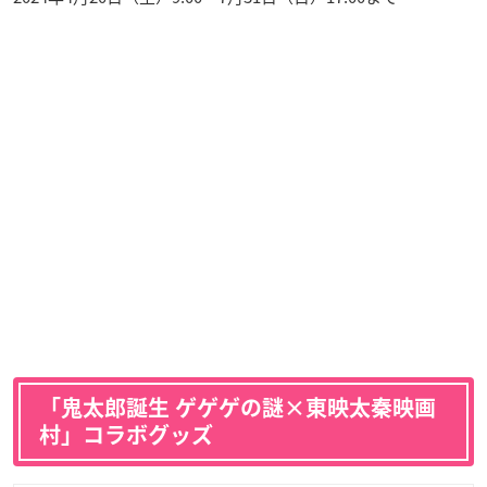
「鬼太郎誕生 ゲゲゲの謎×東映太秦映画
村」コラボグッズ