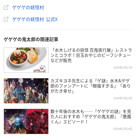
有効期限： 2024年4月20日（土）9:00〜6月30日（日）17:00
ゲゲゲの妖怪村
まで
ゲゲゲの妖怪村 公式X
【当日券】
販売場所：映画村当日券窓口
ゲゲゲの鬼太郎の関連記事
※当日分のチケットのみご購入いただけます。
チケット料金：大人 4,600円／中高生 3,600円／子ども（３歳～
「水木しげるの妖怪 百鬼夜行展」レストラ
ンとコラボ！目玉おやじのビーフシチュー
小学生） 3,400円
などが販売
発売期間：2024年4月20日（土）９:00〜6月30日（日）16:00ま
2024年1月17日
で
※前売り券の販売状況により当日券を販売されない可能性があ
カズキヨネ先生による『ゲ謎』水木&ゲゲ
郎のファンアートに「眼福すぎる」「あり
りますので、あらかじめご了承下さい。
がたき幸せ」
2024年1月15日
数十年後の水木も……『ゲゲゲの謎』を見
た人におすすめ『ゲゲゲの鬼太郎』『悪魔
くん』エピソード！
2024年1月14日