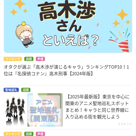
ランキング
話題
声優
オタクが選ぶ「高木渉が演じるキャラ」ランキングTOP10！1
位は『名探偵コナン』高木刑事【2024年版】
聖地巡礼
話題
【2025年最新版】東京を中心に
関東のアニメ聖地巡礼スポット
まとめ！キャラと同じ世界線に
入り込める街を観光しよう
2コメント
ランキング
話題
声優