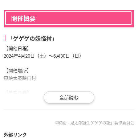
開催概要
「ゲゲゲの妖怪村」
【開催日程】
2024年4月20日（土）～6月30日（日）
【開催場所】
東映太秦映画村
【前売り券】
販売場所：
ローソンチケット
／ローソン・ミニストップ店頭Lo
ppi（Lコード 56662）
チケット料金：大人 4,500円／中高生 3,500円／子ども（３歳～
小学生） 3,300円
©映画「鬼太郎誕生ゲゲゲの謎」製作委員会
発売期間：2024年３月7日（木）18:00〜6月30日（日）15:00ま
外部リンク
で