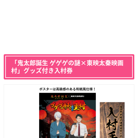
「鬼太郎誕生 ゲゲゲの謎×東映太秦映画
村」グッズ付き入村券