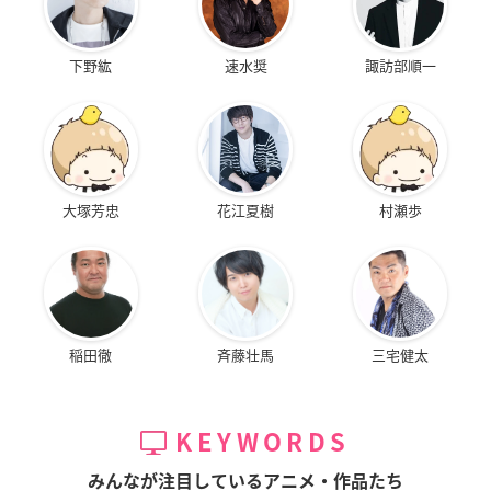
下野紘
速水奨
諏訪部順一
大塚芳忠
花江夏樹
村瀬歩
稲田徹
斉藤壮馬
三宅健太
KEYWORDS
みんなが注目しているアニメ・作品たち