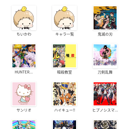
ちいかわ
キャラ一覧
鬼滅の刃
HUNTER...
暗殺教室
刀剣乱舞
サンリオ
ハイキュー!!
ヒプノシスマ...