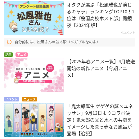
オタクが選ぶ「松風雅也が演じ
るキャラ」ランキングTOP10！1
位は『桜蘭高校ホスト部』鳳鏡
夜【2024年版】
4コメント
自分的には、松風さん＝並木瞬（メガブルなのよ）
話題
アニメ
【2025年春アニメ一覧】4月放送
開始の新作アニメ【今期アニ
メ】
イベント
ニュース
「鬼太郎誕生 ゲゲゲの謎×ユネ
ッサン」9月13日よりコラボ決
定！鬼太郎の父と水木の共闘を
イメージした真っ赤なお風呂が
登場【追記】