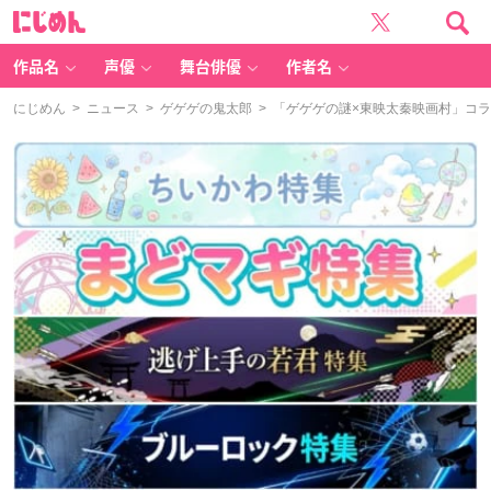
に
じ
め
ん
作品名
声優
舞台俳優
作者名
にじめん
>
ニュース
>
ゲゲゲの鬼太郎
> 「ゲゲゲの謎×東映太秦映画村」コ