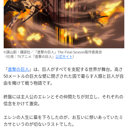
©諫山創・講談社／「進撃の巨人」The Final Season製作委員会
（引用：TVアニメ『進撃の巨人』
公式サイト
）
『
進撃の巨人
』は、巨人がすべてを支配する世界が舞台。高さ
50メートルの巨大な壁に閉ざされた国で暮らす人類と巨人が自
由を賭けて戦う物語です。
終盤には主人公のエレンとその仲間たちが対立し、それぞれの
信念をかけて激突。
エレンの人生に幕を下ろしたのが、お互いに想いあっていたミ
カサというのが切ないラストでした。