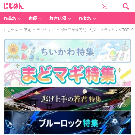
に
じ
め
ん
作品名
声優
舞台俳優
作者名
にじめん
>
話題
>
ランキング
> 最終回が最高だったアニメランキングTOP10！