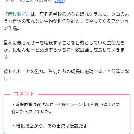
（引用：TVアニメ『暗殺教室』
公式X
）
『
暗殺教室
』は、有名進学校の落ちこぼれクラスに、タコのよ
うな得体の知れない生物が担任教師としてやってくるアクショ
ン作品。
最初は殺せんせーを暗殺することを目的としていた生徒たち
が、殺せんせーと交流するうちに一致団結し成長していきま
す。
殺せんせーとの別れ、生徒たちの成長に感動すること間違いな
し！
コメント
・暗殺教室は殺せんせーを殺すシーンまでを思い返すと気
付いたら泣いていた。
・暗殺教室かな。あの出欠は伝説だよ