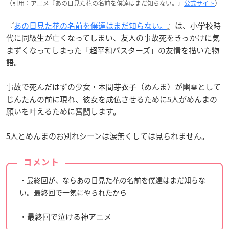
（引用：アニメ『あの日見た花の名前を僕達はまだ知らない。』
公式サイト
）
『
あの日見た花の名前を僕達はまだ知らない。
』は、小学校時
代に同級生が亡くなってしまい、友人の事故死をきっかけに気
まずくなってしまった「超平和バスターズ」の友情を描いた物
語。
事故で死んだはずの少女・本間芽衣子（めんま）が幽霊として
じんたんの前に現れ、彼女を成仏させるために5人がめんまの
願いを叶えるために奮闘します。
5人とめんまのお別れシーンは涙無くしては見られません。
コメント
・最終回が、ならあの日見た花の名前を僕達はまだ知らな
い。最終回で一気にやられたから
・最終回で泣ける神アニメ