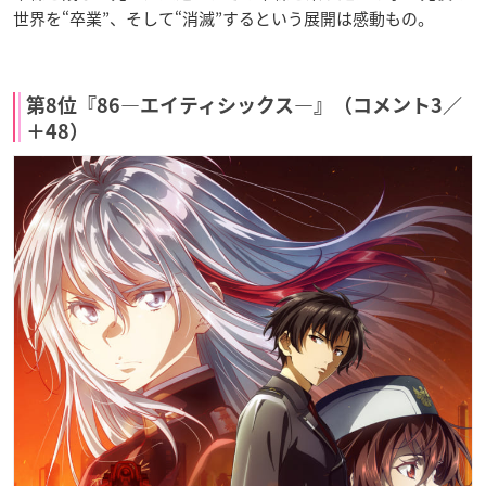
世界を“卒業”、そして“消滅”するという展開は感動もの。
第8位『86―エイティシックス―』（コメント3／
＋48）