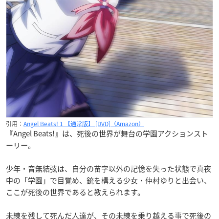
引用：
Angel Beats! 1 【通常版】 [DVD]（Amazon）
『Angel Beats!』は、死後の世界が舞台の学園アクションスト
ーリー。
少年・音無結弦は、自分の苗字以外の記憶を失った状態で真夜
中の「学園」で目覚め、銃を構える少女・仲村ゆりと出会い、
ここが死後の世界であると教えられます。
未練を残して死んだ人達が、その未練を乗り越える事で死後の