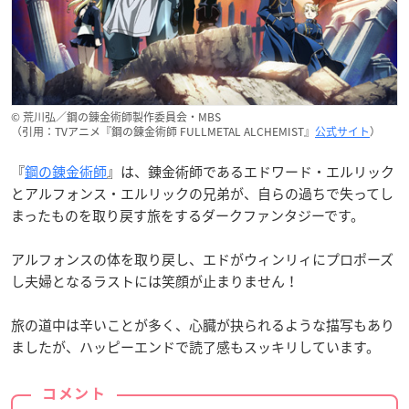
© 荒川弘／鋼の錬金術師製作委員会・MBS
（引用：TVアニメ『鋼の錬金術師 FULLMETAL ALCHEMIST』
公式サイト
）
『
鋼の錬金術師
』は、錬金術師であるエドワード・エルリック
とアルフォンス・エルリックの兄弟が、自らの過ちで失ってし
まったものを取り戻す旅をするダークファンタジーです。
アルフォンスの体を取り戻し、エドがウィンリィにプロポーズ
し夫婦となるラストには笑顔が止まりません！
旅の道中は辛いことが多く、心臓が抉られるような描写もあり
ましたが、ハッピーエンドで読了感もスッキリしています。
コメント