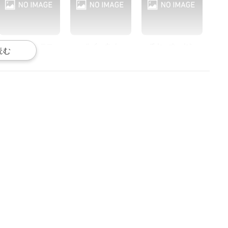
クジョー・ニコ
ルイ・キノ
チセ・オーセン
声優：村田太志
声優：植木慎英
声優：小野将夢
ミクリ・カイロゥ
マイナ・ヤトミカ
アンリエッタ・ペンロ
ーズ
声優：貫井柚佳
声優：風間万裕子
声優：杉山里穂