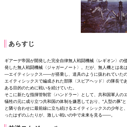
あらすじ
ギアーデ帝国が開発した完全自律無人戦闘機械〈レギオン〉の
発した無人戦闘機械〈ジャガーノート〉。だが、無人機とは名ば
―エイティシックス――が搭乗し、道具のように扱われていた
エイティシックスで編成された部隊〈スピアヘッド〉の隊長で
ある目的のために戦いを続けていた。
そこに新たな指揮管制官〈ハンドラー〉として、共和国軍人の
犠牲の元に成り立つ共和国の体制を嫌悪しており、“人型の豚”
と隣り合わせに最前線に立ち続けるエイティシックスの少年と
ったはずのふたりが、激しい戦いの中で未来を見る――。