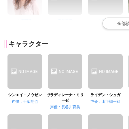
白石晴香
石谷春貴
山下大輝
カイエ・タニヤ
ダイヤ・イルマ
ハルト・キーツ
キャラクター
福原かつみ
坂泰斗
石上静香
トーマ・ソービ
トウザン・サシャ
レッカ・リン
シンエイ・ノウゼン
ヴラディレーナ・ミリ
ライデン・シュガ
ーゼ
声優：千葉翔也
声優：山下誠一郎
声優：長谷川育美