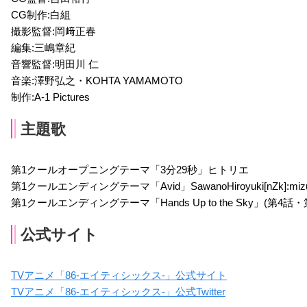
CG制作:白組
ジェローム・カールシ
レフ・アルドレヒト
撮影監督:岡﨑正春
ュタール
声優：楠大典
編集:三嶋章紀
声優：三上哲
音響監督:明田川 仁
音楽:澤野弘之・KOHTA YAMAMOTO
制作:A-1 Pictures
主題歌
第1クールオープニングテーマ「3分29秒」ヒトリエ
第1クールエンディングテーマ「Avid」SawanoHiroyuki[nZk]:mizu
第1クールエンディングテーマ「Hands Up to the Sky」(第4話・第6話・
公式サイト
TVアニメ「86-エイティシックス-」公式サイト
TVアニメ「86-エイティシックス-」公式Twitter