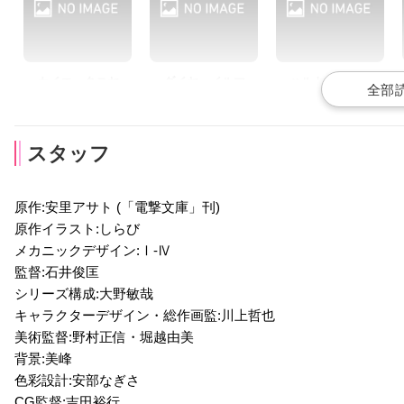
三上哲
楠大典
ジェローム・カールシ
レフ・アルドレヒト
ュタール
カイエ・タニヤ
ダイヤ・イルマ
ハルト・キーツ
声優：白石晴香
声優：石谷春貴
声優：山下大輝
スタッフ
原作:安里アサト (「電撃文庫」刊)
原作イラスト:しらび
メカニックデザイン:Ⅰ-Ⅳ
トーマ・ソービ
トウザン・サシャ
レッカ・リン
監督:石井俊匡
声優：福原かつみ
声優：坂泰斗
声優：石上静香
シリーズ構成:大野敏哉
キャラクターデザイン・総作画監:川上哲也
美術監督:野村正信・堀越由美
背景:美峰
色彩設計:安部なぎさ
CG監督:吉田裕行