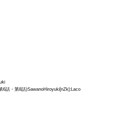
ki
第8話)SawanoHiroyuki[nZk]:Laco