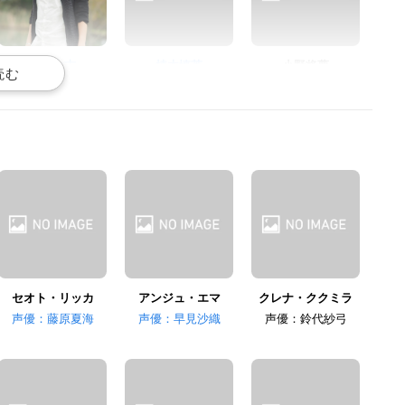
村田太志
植木慎英
小野将夢
クジョー・ニコ
ルイ・キノ
チセ・オーセン
貫井柚佳
風間万裕子
杉山里穂
ミクリ・カイロゥ
マイナ・ヤトミカ
アンリエッタ・ペンロ
ーズ
セオト・リッカ
アンジュ・エマ
クレナ・ククミラ
声優：藤原夏海
声優：早見沙織
声優：鈴代紗弓