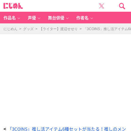
「3
に
C
じ
OI
め
N
ん
S」
参
作品名
声優
舞台俳優
作者名
戦
ス
ク
エ
にじめん
>
グッズ
>
【ライター】渡辺せせり
>
「3COINS」推し活アイテ
ア
ト
ー
ト
バ
ッ
グ
-
ア
ニ
メ
情
報
サ
イ
ト
に
じ
め
ん
「3COINS」推し活アイテム6種セットが当たる！推しのメン
<