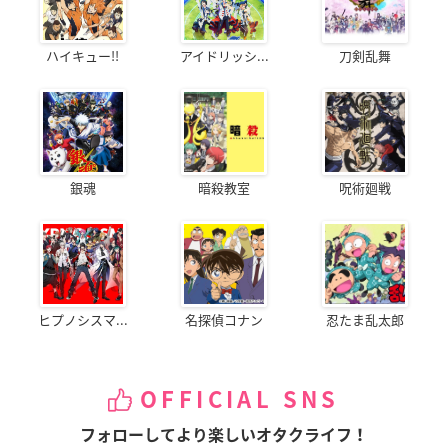
ハイキュー!!
アイドリッシ...
刀剣乱舞
銀魂
暗殺教室
呪術廻戦
ヒプノシスマ...
名探偵コナン
忍たま乱太郎
OFFICIAL SNS
フォローしてより楽しいオタクライフ！