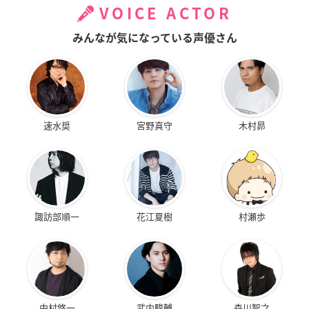
VOICE ACTOR
みんなが気になっている声優さん
速水奨
宮野真守
木村昴
諏訪部順一
花江夏樹
村瀬歩
中村悠一
武内駿輔
森川智之