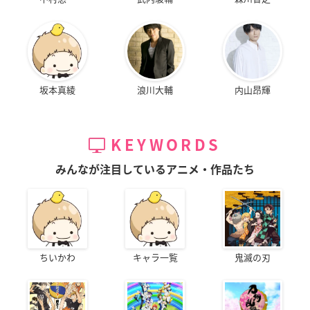
坂本真綾
浪川大輔
内山昂輝
KEYWORDS
みんなが注目しているアニメ・作品たち
ちいかわ
キャラ一覧
鬼滅の刃