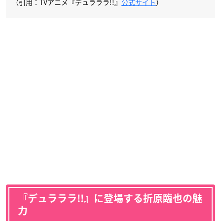
（引用：TVアニメ『デュラララ!!』
公式サイト
）
『デュラララ!!』に登場する折原臨也の魅
力