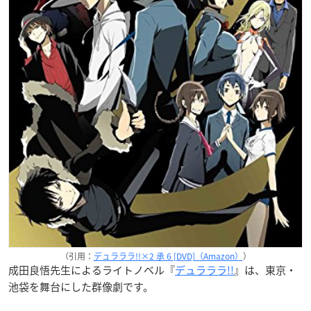
（引用：
デュラララ!!×2 承 6 [DVD]（Amazon）
）
成田良悟先生によるライトノベル『
デュラララ!!
』は、東京・
池袋を舞台にした群像劇です。