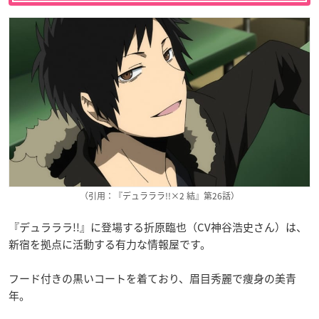
（引用：『デュラララ!!×2 結』第26話）
『デュラララ!!』に登場する折原臨也（CV神谷浩史さん）は、
新宿を拠点に活動する有力な情報屋です。
フード付きの黒いコートを着ており、眉目秀麗で痩身の美青
年。