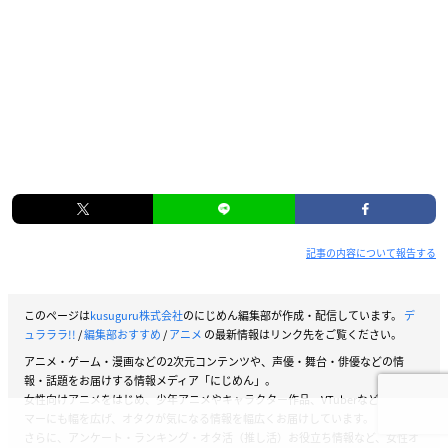
記事の内容について報告する
このページは
kusuguru株式会社
のにじめん編集部が作成・配信しています。
デ
ュラララ!!
/
編集部おすすめ
/
アニメ
の最新情報はリンク先をご覧ください。
アニメ・ゲーム・漫画などの2次元コンテンツや、声優・舞台・俳優などの情
報・話題をお届けする情報メディア「にじめん」。
女性向けアニメをはじめ、少年アニメやキャラクター作品、VTuberなどストリー
マーにも幅を広げ、オタクが気になる情報を幅広くお届けしています。
さらに、アンケート・ランキング・オタ活（推し活）お役立ち情報など、女性オ