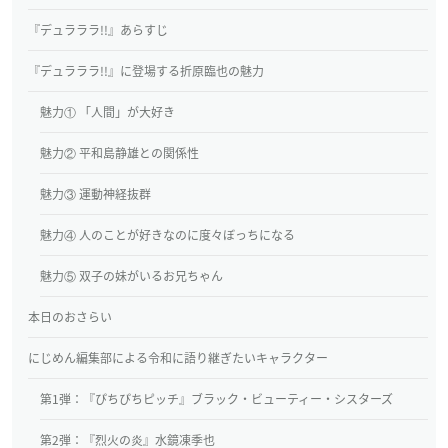
『デュラララ!!』あらすじ
『デュラララ!!』に登場する折原臨也の魅力
魅力① 「人間」が大好き
魅力② 平和島静雄との関係性
魅力③ 運動神経抜群
魅力④ 人のことが好きなのに度々ぼっちになる
魅力⑤ 双子の妹がいるお兄ちゃん
本日のおさらい
にじめん編集部による令和に語り継ぎたいキャラクター
第1弾：『ぴちぴちピッチ』ブラック・ビューティー・シスターズ
第2弾：『烈火の炎』水鏡凍季也