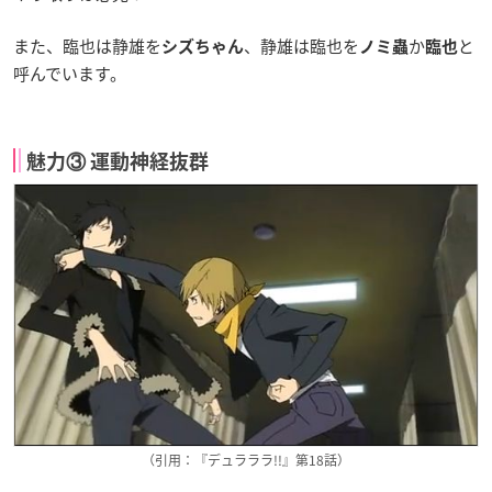
また、臨也は静雄を
、静雄は臨也を
か
と
シズちゃん
ノミ蟲
臨也
呼んでいます。
魅力③ 運動神経抜群
（引用：『デュラララ!!』第18話）