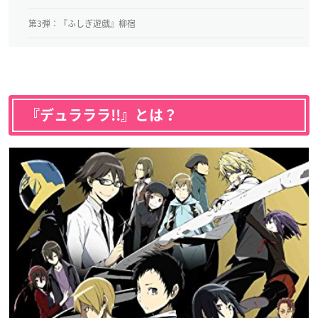
第3弾：『ふしぎ遊戯』柳宿
『デュラララ!!』とは？