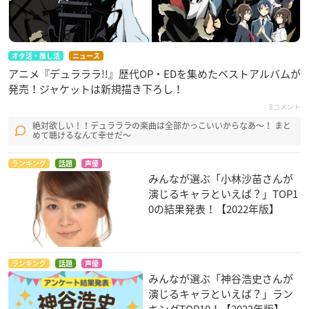
オタ活・推し活
ニュース
アニメ『デュラララ!!』歴代OP・EDを集めたベストアルバムが
発売！ジャケットは新規描き下ろし！
8コメント
絶対欲しい！！デュラララの楽曲は全部かっこいいからなあ～！ まと
めて聴けるなんて幸せだ～
ランキング
話題
声優
みんなが選ぶ「小林沙苗さんが
演じるキャラといえば？」TOP1
0の結果発表！【2022年版】
ランキング
話題
声優
みんなが選ぶ「神谷浩史さんが
演じるキャラといえば？」ラン