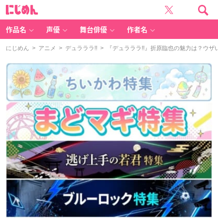
に
じ
め
ん
作品名
声優
舞台俳優
作者名
にじめん
>
アニメ
>
デュラララ!!
> 『デュラララ!!』折原臨也の魅力は？ウ