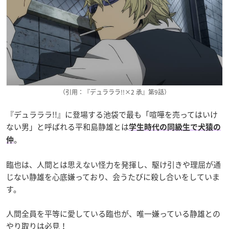
（引用：『デュラララ!!×2 承』第9話）
『デュラララ!!』に登場する池袋で最も「喧嘩を売ってはいけ
ない男」と呼ばれる平和島静雄とは
学生時代の同級生で犬猿の
。
仲
臨也は、人間とは思えない怪力を発揮し、駆け引きや理屈が通
じない静雄を心底嫌っており、会うたびに殺し合いをしていま
す。
人間全員を平等に愛している臨也が、唯一嫌っている静雄との
やり取りは必見！