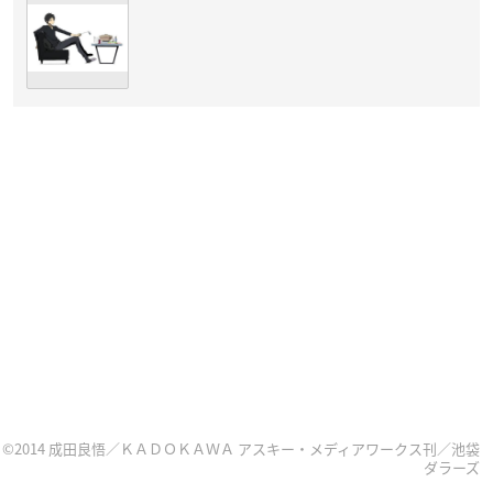
©2014 成田良悟／ＫＡＤＯＫＡＷＡ アスキー・メディアワークス刊／池袋
ダラーズ