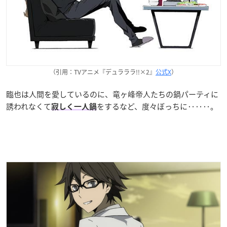
（引用：TVアニメ『デュラララ!!×2』
公式X
）
臨也は人間を愛しているのに、竜ヶ峰帝人たちの鍋パーティに
誘われなくて
をするなど、度々ぼっちに‥‥‥。
寂しく一人鍋