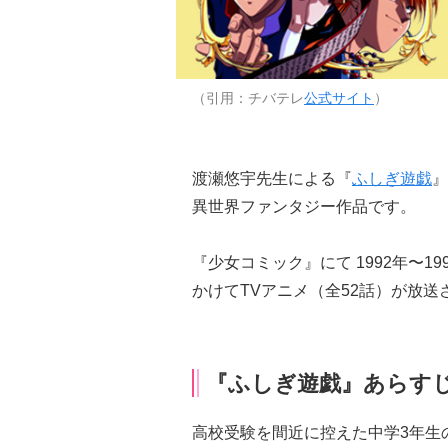
（引用：チバテレ
公式サイト
）
渡瀬悠宇先生による『
ふしぎ遊戯
』
異世界ファンタジー作品です。
『少女コミック』にて 1992年〜19
かけてTVアニメ（全52話）が放送
『ふしぎ遊戯』あらす
高校受験を間近に控えた中学3年生