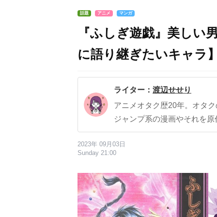
話題
アニメ
マンガ
『ふしぎ遊戯』美しい男
に語り継ぎたいキャラ
ライター：
渡辺せせり
アニメオタク歴20年。オタ
ジャンプ系の漫画やそれを原
2023年 09月03日
Sunday 21:00