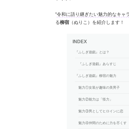
“
令和に語り継ぎたい魅力的なキャ
る
柳宿
（ぬりこ）を紹介します！
『ふしぎ遊戯』とは？
『ふしぎ遊戯』あらすじ
『ふしぎ遊戯』柳宿の魅力
魅力①女装が趣味の美男子
魅力②能力は「怪力」
魅力③男としてヒロインに恋
魅力④仲間のために力を尽くす