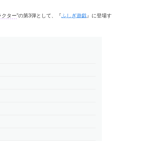
ラクター
”の第3弾として、『
ふしぎ遊戯
』に登場す