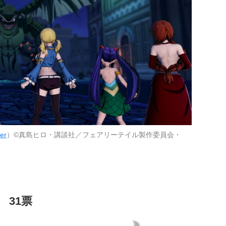
er
）©真島ヒロ・講談社／フェアリーテイル製作委員会・
 31票