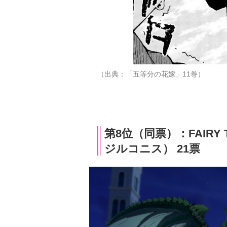
（出典：「五等分の花嫁」11巻）
第8位（同票）：FAIR
ジルコニス） 21票