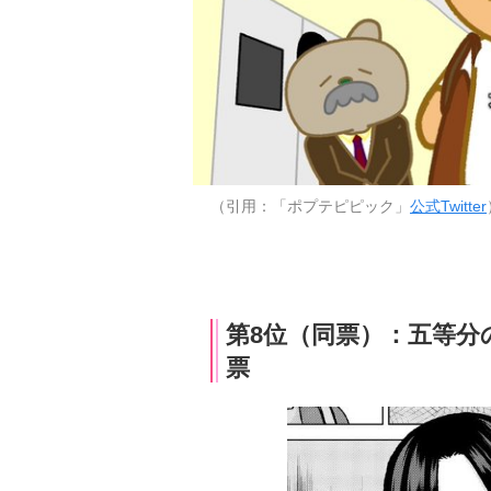
（引用：「ポプテピピック」
公式Twitter
第8位（同票）：五等分
票