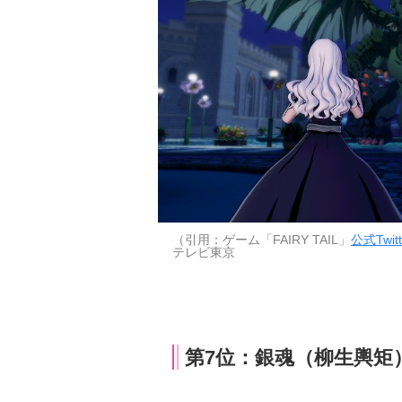
（引用：ゲーム「FAIRY TAIL」
公式Twitt
テレビ東京
第7位：銀魂（柳生輿矩）