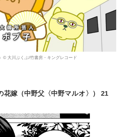
）© 大川ぶくぶ/竹書房・キングレコード
の花嫁（中野父〈中野マルオ〉） 21