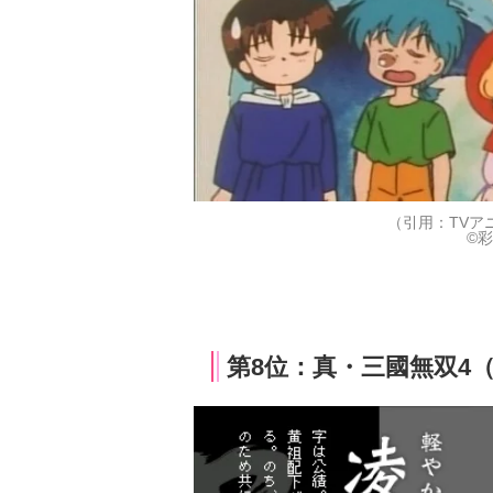
（引用：TVア
©彩
第8位：真・三國無双4（