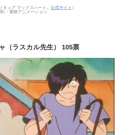
リキュア マックスハート』
公式サイト
）
ABC・東映アニメーション
ャ（ラスカル先生） 105票