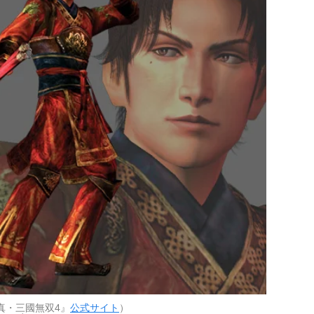
真・三國無双4』
公式サイト
）