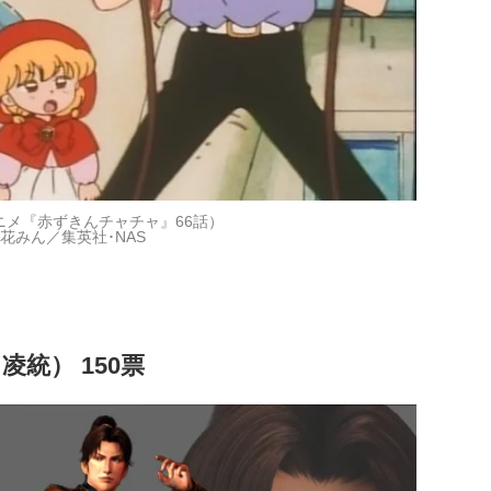
ニメ『赤ずきんチャチャ』66話）
花みん／集英社･NAS
凌統） 150票