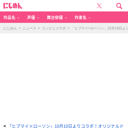
「ヒ
に
プ
じ
マ
め
イ
ん
×
ロ
作品名
声優
舞台俳優
作者名
ー
ソ
ン」
-
にじめん
>
ニュース
>
コンビニコラボ
>
「ヒプマイ×ローソン」10月10日
ア
ニ
メ
情
報
サ
イ
ト
に
じ
め
ん
「ヒプマイ×ローソン」10月10日よりコラボ！オリジナルド
<