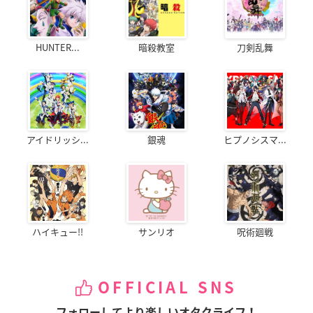
HUNTER...
暗殺教室
刀剣乱舞
アイドリッシ...
銀魂
ヒプノシスマ...
ハイキュー!!
サンリオ
呪術廻戦
OFFICIAL SNS
フォローしてより楽しいオタクライフ！