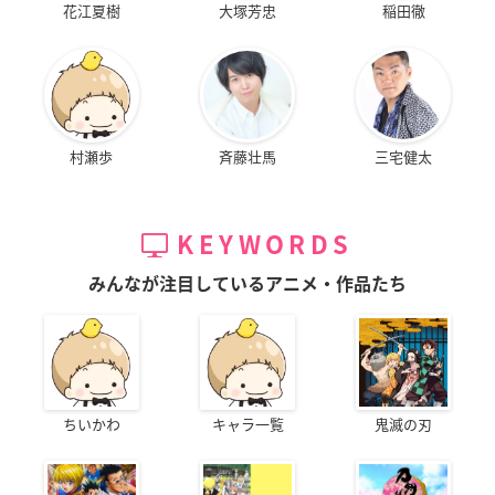
花江夏樹
大塚芳忠
稲田徹
村瀬歩
斉藤壮馬
三宅健太
KEYWORDS
みんなが注目しているアニメ・作品たち
ちいかわ
キャラ一覧
鬼滅の刃