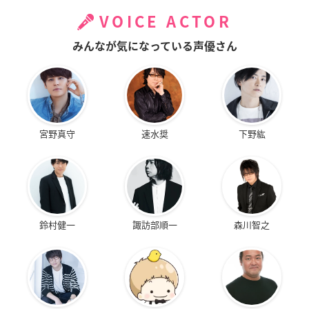
VOICE ACTOR
みんなが気になっている声優さん
宮野真守
速水奨
下野紘
鈴村健一
諏訪部順一
森川智之