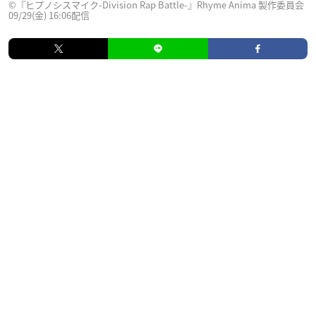
©『ヒプノシスマイク-Division Rap Battle-』Rhyme Anima 製作委員会
09/29(金) 16:06配信