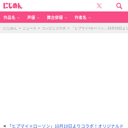
ア
に
ク
じ
リ
め
ル
ん
デ
コ
作品名
声優
舞台俳優
作者名
レ
ー
シ
ョ
にじめん
>
ニュース
>
コンビニコラボ
>
「ヒプマイ×ローソン」10月10日
ン
ボ
ー
ド
-
ア
ニ
メ
情
報
サ
イ
ト
に
じ
め
ん
「ヒプマイ×ローソン」10月10日よりコラボ！オリジナルド
<