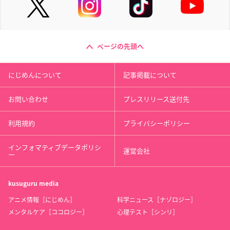
ページの先頭へ
にじめんについて
記事掲載について
お問い合わせ
プレスリリース送付先
利用規約
プライバシーポリシー
インフォマティブデータポリシ
運営会社
ー
kusuguru
media
アニメ情報［にじめん］
科学ニュース［ナゾロジー］
メンタルケア［ココロジー］
心理テスト［シンリ］