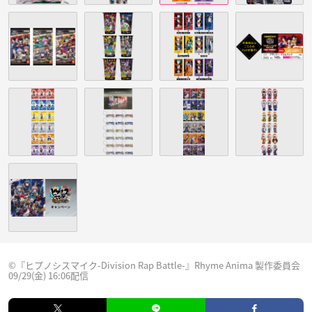
©『ヒプノシスマイク-Division Rap Battle-』Rhyme Anima 製作委員会
09/29(金) 16:06配信