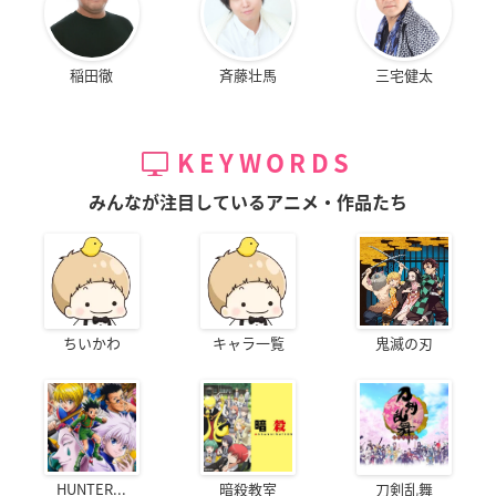
稲田徹
斉藤壮馬
三宅健太
KEYWORDS
みんなが注目しているアニメ・作品たち
ちいかわ
キャラ一覧
鬼滅の刃
HUNTER...
暗殺教室
刀剣乱舞