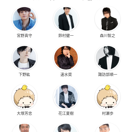
宮野真守
鈴村健一
森川智之
下野紘
速水奨
諏訪部順一
大塚芳忠
花江夏樹
村瀬歩