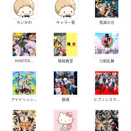
ちいかわ
キャラ一覧
鬼滅の刃
HUNTER...
暗殺教室
刀剣乱舞
アイドリッシ...
銀魂
ヒプノシスマ...