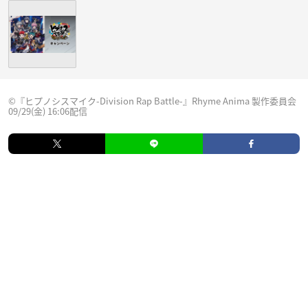
©『ヒプノシスマイク-Division Rap Battle-』Rhyme Anima 製作委員会
09/29(金) 16:06配信