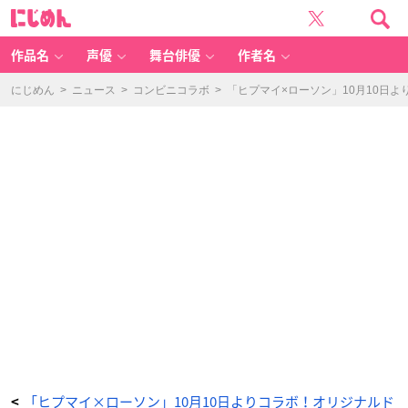
ス
に
テ
じ
ッ
め
カ
ん
ー
-
作品名
声優
舞台俳優
作者名
ア
ニ
メ
情
にじめん
>
ニュース
>
コンビニコラボ
>
「ヒプマイ×ローソン」10月10日
報
サ
イ
ト
に
じ
め
ん
「ヒプマイ×ローソン」10月10日よりコラボ！オリジナルド
<