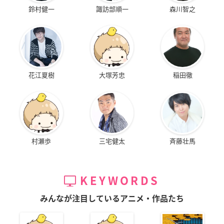
鈴村健一
諏訪部順一
森川智之
花江夏樹
大塚芳忠
稲田徹
村瀬歩
三宅健太
斉藤壮馬
KEYWORDS
みんなが注目しているアニメ・作品たち