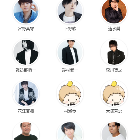
宮野真守
下野紘
速水奨
諏訪部順一
鈴村健一
森川智之
花江夏樹
村瀬歩
大塚芳忠