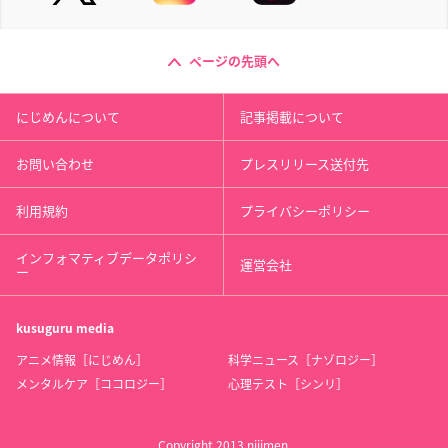
ページの先頭へ
にじめんについて
記事掲載について
お問い合わせ
プレスリリース送付先
利用規約
プライバシーポリシー
インフォマティブデータポリシ
運営会社
ー
kusuguru
media
アニメ情報［にじめん］
科学ニュース［ナゾロジー］
メンタルケア［ココロジー］
心理テスト［シンリ］
Copyright 2013 nijimen.