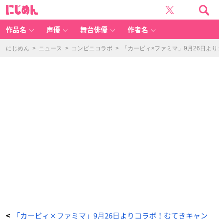
オ
に
リ
じ
ジ
め
ナ
ん
ル
デ
作品名
声優
舞台俳優
作者名
ザ
イ
ン
「ス
にじめん
>
ニュース
>
コンビニコラボ
>
「カービィ×ファミマ」9月26日よ
テ
ッ
カ
ー」
全
4
種
-
ア
ニ
メ
情
報
サ
イ
ト
に
じ
め
ん
「カービィ×ファミマ」9月26日よりコラボ！むてきキャン
<