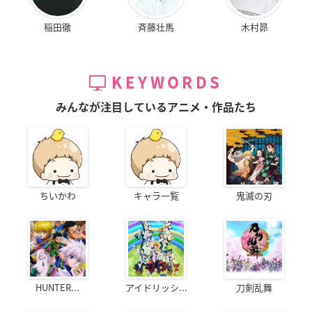
稲田徹
斉藤壮馬
木村昴
KEYWORDS
みんなが注目しているアニメ・作品たち
ちいかわ
キャラ一覧
鬼滅の刃
HUNTER...
アイドリッシ...
刀剣乱舞