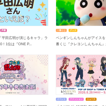
声優
一番くじ
グッズ
「平田広明が演じるキャラ」ラ
ペンギンしんちゃんがアイスを
！1位は『ONE P...
番くじ『クレヨンしんちゃん』が8
イベント
ファッション
ニュース