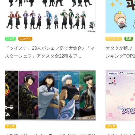
フェア
ニュース
ランキング
話題
『ツイステ』23人がシェフ姿で大集合♪ 「マ
オタクが選ぶ
スターシェフ」アクスタ全22種＆ア...
ンキングTOP10
グッズ
グッズ