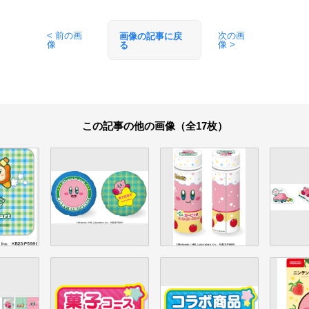
< 前の画
次の画
画像の記事に戻
像
像 >
る
この記事の他の画像（全17枚）