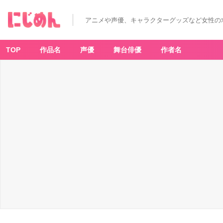
「カ
ー
ビ
アニメや声優、キャラクターグッズなど女性の
ィ
×
フ
ァ
ミ
TOP
作品名
声優
舞台俳優
作者名
リ
ー
マ
ー
ト」
-
ア
ニ
メ
情
報
サ
イ
ト
に
じ
め
ん