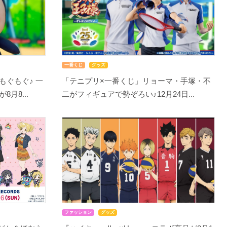
一番くじ
グッズ
もぐもぐ♪ 一
「テニプリ×一番くじ」リョーマ・手塚・不
月8...
二がフィギュアで勢ぞろい♪12月24日...
ファッション
グッズ