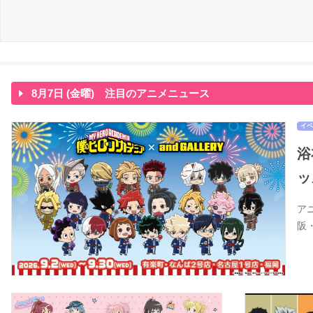
8月7日 (金曜) 注目のアニメニュース
イベ
浴
ッ
ア
阪