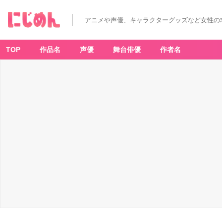
し
ゅ
わ
アニメや声優、キャラクターグッズなど女性の
も
こ！
カ
ー
ビ
TOP
作品名
声優
舞台俳優
作者名
ィ
の
り
ん
ご
ゼ
リ
ー
ド
リ
ン
ク
-
ア
ニ
メ
情
報
サ
イ
ト
に
じ
め
ん