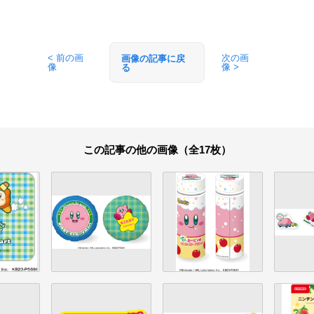
< 前の画
次の画
画像の記事に戻
像
像 >
る
この記事の他の画像（全17枚）