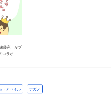
遠藤憲一がプ
コラボ...
ら・アベイル
ナガノ