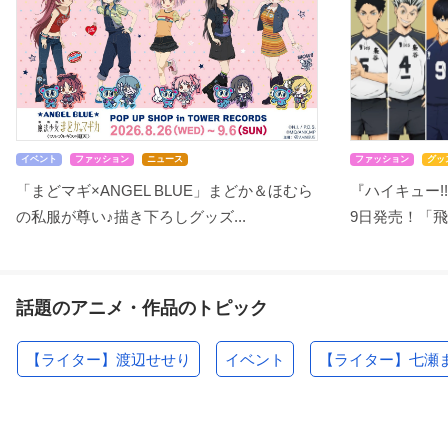
イベント
ファッション
ニュース
ファッション
グッ
「まどマギ×ANGEL BLUE」まどか＆ほむら
『ハイキュー!!
の私服が尊い♪描き下ろしグッズ...
9日発売！「飛
話題のアニメ・作品のトピック
【ライター】渡辺せせり
イベント
【ライター】七瀬