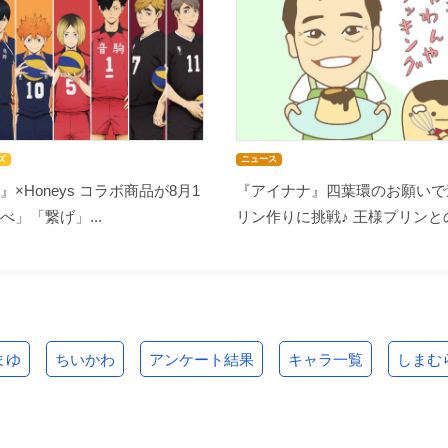
ズ
ニュース
』×Honeys コラボ商品が8月1
『アイナナ』四葉環のお願いで
べ」「繋げ」...
リン作りに挑戦♪ 王様プリンとの
まゆ
ちいかわ
アンケート結果
キャラ一覧
しまむ