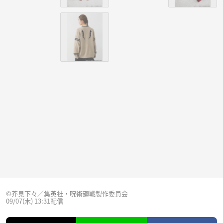
©芥見下々／集英社・呪術廻戦製作委員会
09/07(木) 13:31配信