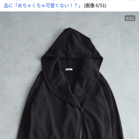
ー
品に「めちゃくちゃ可愛くない！？」
(画像 6/51)
-
ア
ニ
メ
情
6/51
報
サ
イ
ト
に
じ
め
ん