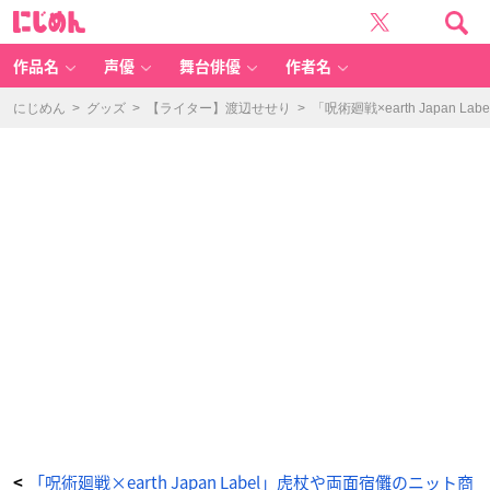
「呪
に
術
じ
廻
め
戦
ん
×
e
作品名
声優
舞台俳優
作者名
ar
th
m
u
にじめん
>
グッズ
>
【ライター】渡辺せせり
>
「呪術廻戦×earth Japa
si
c
&
e
c
ol
o
g
y
J
a
p
a
n
L
a
b
e
l」
呪
術
高
専
校
章
刺
繍
ラ
イ
ダ
ー
ス
パ
ー
「呪術廻戦×earth Japan Label」虎杖や両面宿儺のニット商
<
カ