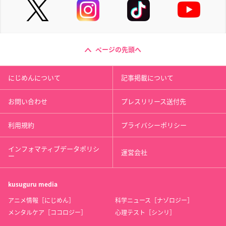
ページの先頭へ
にじめんについて
記事掲載について
お問い合わせ
プレスリリース送付先
利用規約
プライバシーポリシー
インフォマティブデータポリシ
運営会社
ー
kusuguru
media
アニメ情報［にじめん］
科学ニュース［ナゾロジー］
メンタルケア［ココロジー］
心理テスト［シンリ］