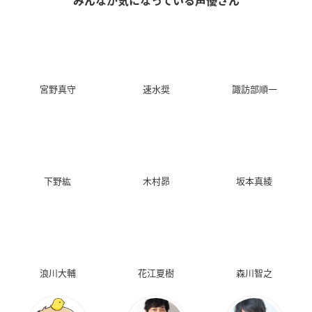
みんなが気になっている声優さん
宮野真守
速水奨
諏訪部順一
下野紘
木村昴
坂本真綾
浪川大輔
花江夏樹
森川智之