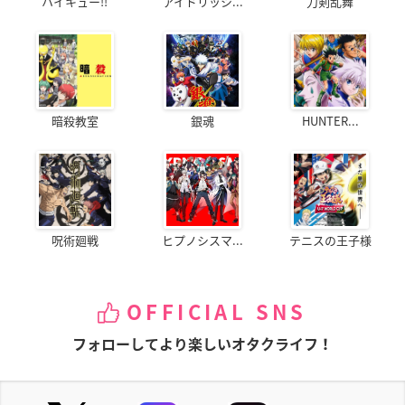
ハイキュー!!
アイドリッシ...
刀剣乱舞
暗殺教室
銀魂
HUNTER...
呪術廻戦
ヒプノシスマ...
テニスの王子様
OFFICIAL SNS
フォローしてより楽しいオタクライフ！