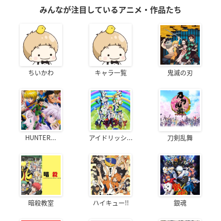
みんなが注目しているアニメ・作品たち
ちいかわ
キャラ一覧
鬼滅の刃
HUNTER...
アイドリッシ...
刀剣乱舞
暗殺教室
ハイキュー!!
銀魂