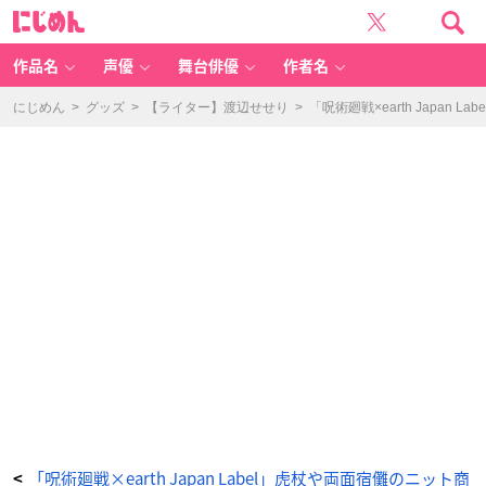
「呪
に
術
じ
廻
め
戦
ん
×
e
作品名
声優
舞台俳優
作者名
ar
th
m
u
にじめん
>
グッズ
>
【ライター】渡辺せせり
>
「呪術廻戦×earth Japa
si
c
&
e
c
ol
o
g
y
J
a
p
a
n
L
a
b
e
l」
-
ア
ニ
メ
情
報
サ
イ
ト
に
じ
め
ん
「呪術廻戦×earth Japan Label」虎杖や両面宿儺のニット商
<