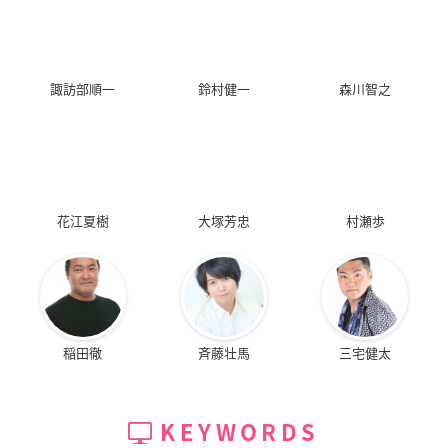
諏訪部順一
鈴村健一
森川智之
花江夏樹
大塚芳忠
村瀬歩
稲田徹
斉藤壮馬
三宅健太
KEYWORDS