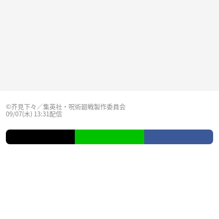
©芥見下々／集英社・呪術廻戦製作委員会
09/07(木) 13:31配信