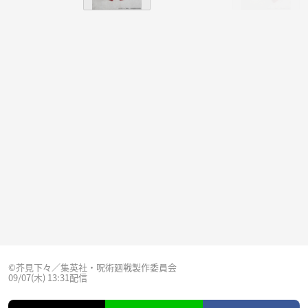
©芥見下々／集英社・呪術廻戦製作委員会
09/07(木) 13:31配信