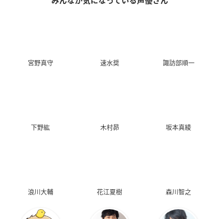
みんなが気になっている声優さん
宮野真守
速水奨
諏訪部順一
下野紘
木村昴
坂本真綾
浪川大輔
花江夏樹
森川智之