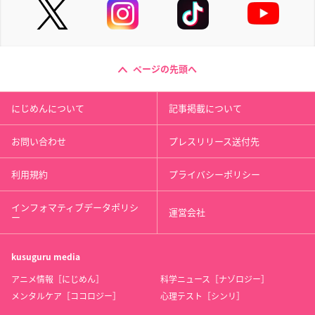
ページの先頭へ
にじめんについて
記事掲載について
お問い合わせ
プレスリリース送付先
利用規約
プライバシーポリシー
インフォマティブデータポリシ
運営会社
ー
kusuguru
media
アニメ情報［にじめん］
科学ニュース［ナゾロジー］
メンタルケア［ココロジー］
心理テスト［シンリ］