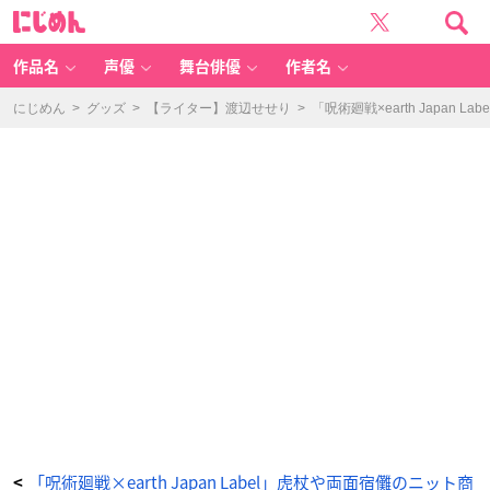
「呪
に
術
じ
廻
め
戦
ん
×
e
作品名
声優
舞台俳優
作者名
ar
th
m
u
にじめん
>
グッズ
>
【ライター】渡辺せせり
>
「呪術廻戦×earth Japa
si
c
&
e
c
ol
o
g
y
J
a
p
a
n
L
a
b
e
l」
宿
儺
イ
メ
ー
ジ
ジ
ャ
ガ
ー
ド
ニ
ッ
ト
カ
「呪術廻戦×earth Japan Label」虎杖や両面宿儺のニット商
<
ー