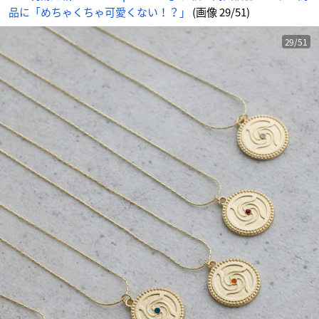
ア
品に「めちゃくちゃ可愛くない！？」
(画像 29/51)
ニ
メ
情
報
サ
29/51
イ
ト
に
じ
め
ん