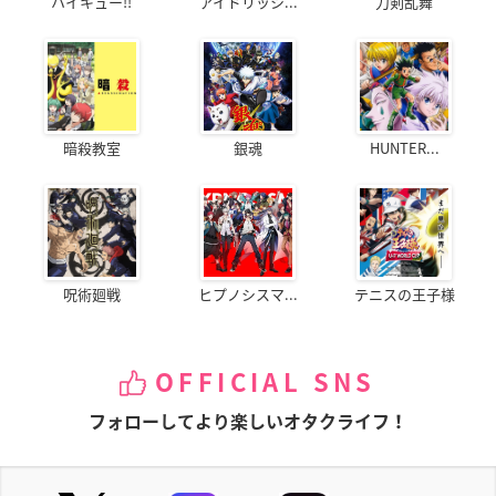
ハイキュー!!
アイドリッシ...
刀剣乱舞
暗殺教室
銀魂
HUNTER...
呪術廻戦
ヒプノシスマ...
テニスの王子様
OFFICIAL SNS
フォローしてより楽しいオタクライフ！