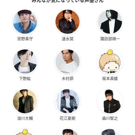
みんなが気になっている声優さん
宮野真守
速水奨
諏訪部順一
下野紘
木村昴
坂本真綾
浪川大輔
花江夏樹
森川智之