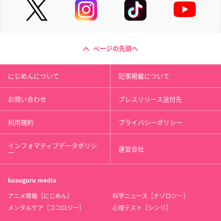
ページの先頭へ
にじめんについて
記事掲載について
お問い合わせ
プレスリリース送付先
利用規約
プライバシーポリシー
インフォマティブデータポリシ
運営会社
ー
kusuguru
media
アニメ情報［にじめん］
科学ニュース［ナゾロジー］
メンタルケア［ココロジー］
心理テスト［シンリ］