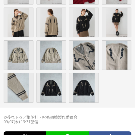
©芥見下々／集英社・呪術廻戦製作委員会
09/07(木) 13:31配信