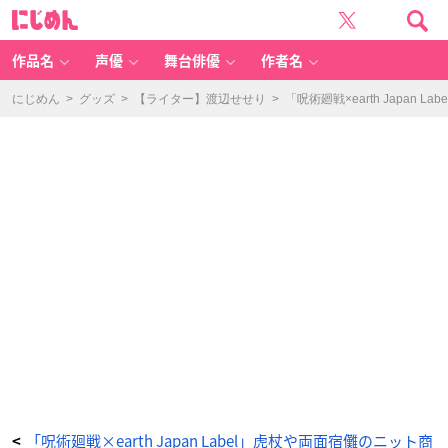
「呪
に
術
じ
廻
め
戦
ん
×
e
作品名
声優
舞台俳優
作者名
ar
th
m
u
にじめん
>
グッズ
>
【ライター】渡辺せせり
>
「呪術廻戦×earth Japa
si
c
&
e
c
ol
o
g
y
J
a
p
a
n
L
a
b
e
l」
呪
術
高
専
校
章
チ
ャ
ー
ム
ネ
ッ
ク
レ
ス
「呪術廻戦×earth Japan Label」虎杖や両面宿儺のニット商
<
-