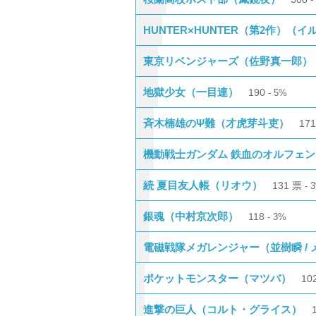
HUNTER×HUNTER（第2作）（
東京リベンジャーズ（佐野真一郎）
地獄少女（一目連）
190
5%
斉木楠雄のΨ難（才虎芽斗吏）
17
機動戦士ガンダム 鉄血のオルフェン
続 夏目友人帳（リオウ）
131
票
銀魂（中村京次郎）
118
3%
電磁戦隊メガレンジャー（並樹瞬 /
ポケットモンスター（マツバ）
10
進撃の巨人（コルト・グライス）