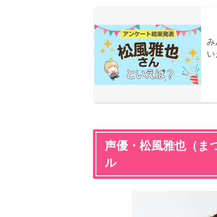
声優・松風雅也（ま
ル