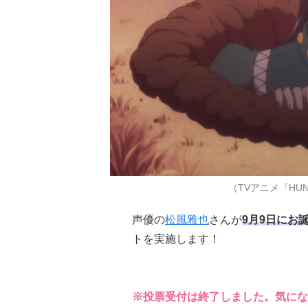
（TVアニメ『HUN
声優の
松風雅也
さんが
9月9日にお
トを実施します！
※投票受付は終了しました。気にな