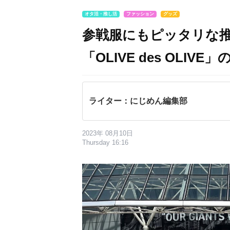
オタ活・推し活
ファッション
グッズ
参戦服にもピッタリな推
「OLIVE des OLI
ライター：にじめん編集部
2023年 08月10日
Thursday 16:16